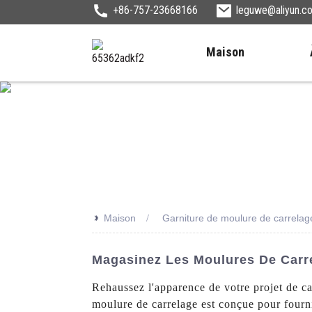
+86-757-23668166
leguwe@aliyun.c
Maison
>>
Maison
Garniture de moulure de carrelag
Magasinez Les Moulures De Carre
Rehaussez l'apparence de votre projet de c
moulure de carrelage est conçue pour fournir