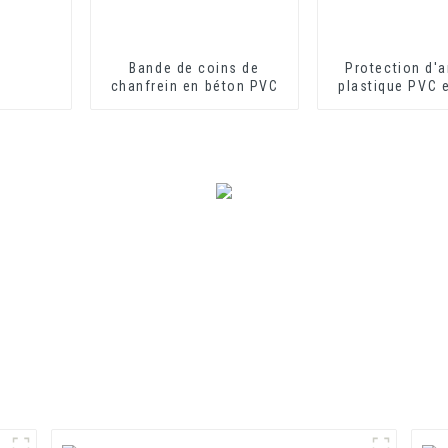
Bande de coins de
Protection d'a
chanfrein en béton PVC
plastique PVC 
de L pour la pr
des mur