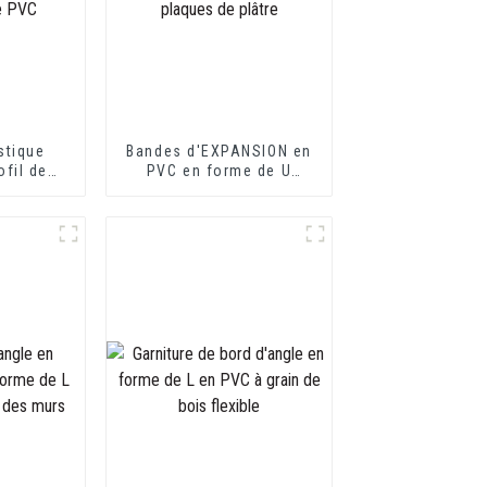
stique
Bandes d'EXPANSION en
ofil de
PVC en forme de U
ilibre de
idéales pour les plaques
 forme de
de fibrociment ou les
 de PVC
plaques de plâtre