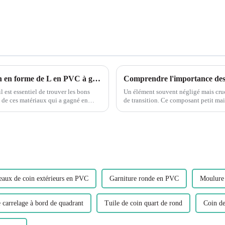
Explorer la flexibilité de la garniture de coin en forme de L en PVC à grain de bois flexible Leguwe
l est essentiel de trouver les bons
Un élément souvent négligé mais cruci
un de ces matériaux qui a gagné en
de transition. Ce composant petit mai
fonctionnement transparent et p...
eaux de coin extérieurs en PVC
Garniture ronde en PVC
Moulure 
 carrelage à bord de quadrant
Tuile de coin quart de rond
Coin de