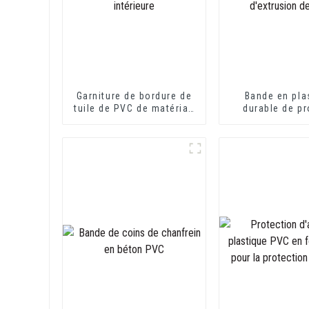
Garniture de bordure de
Bande en pla
tuile de PVC de matériau
durable de pr
de construction de
canal en U d'équ
décoration intérieure
bord de voie en
U d'extrusion