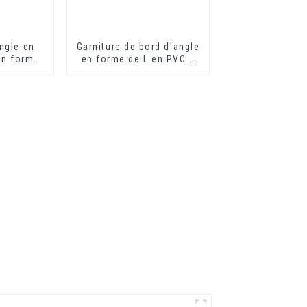
ngle en
Garniture de bord d'angle
en forme
en forme de L en PVC à
otection
grain de bois flexible
s