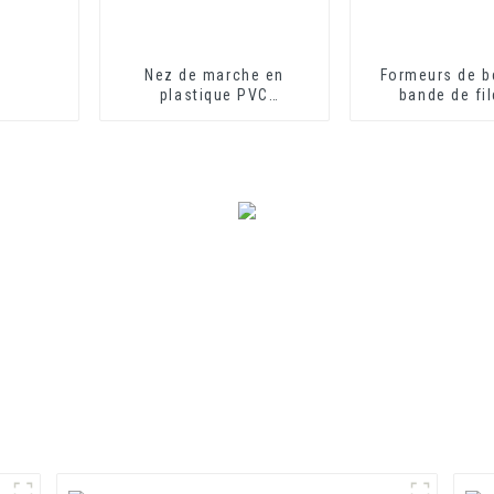
Nez de marche en
Formeurs de b
plastique PVC
bande de fil
écologique et flexible
mousse de P
pour protecteur de
plastiqu
marche