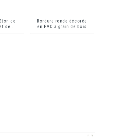
éton de
Bordure ronde décorée
et de
en PVC à grain de bois
VC en
e