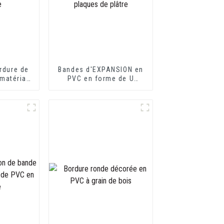
rdure de
Bandes d'EXPANSION en
 matériau
PVC en forme de U
ion de
idéales pour les plaques
érieure
de fibrociment ou les
plaques de plâtre