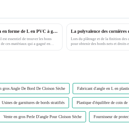
Explorer la flexibilité de la garniture de coin en forme de L en PVC à grain de bois flexible Leguwe
La polyvalence des cornières 
l est essentiel de trouver les bons
Lors du plâtrage et de la finition des 
un de ces matériaux qui a gagné en
pour obtenir des bords nets et droits et
des plus polyvalents et efficaces...
n gros Angle De Bord De Cloison Sèche
Fabricant d'angle en L en plast
Usines de garnitures de bords stratifiés
Plastique d'équilibre de coin d
Vente en gros Perle D'angle Pour Cloison Sèche
Fournisseur de protec