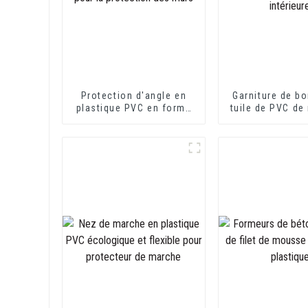
Protection d'angle en
Garniture de bo
plastique PVC en forme
tuile de PVC de
de L pour la protection
de construct
des murs
décoration int