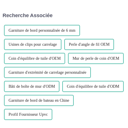
bandes profilées en U en PVC
durable. Parmi les différents
Leguwe sont l'un de ces
types de cornières disponibles
produits qui font des vagues...
sur le marché, L...
Recherche Associée
Garniture de bord personnalisée de 6 mm
Usines de clips pour carrelage
Perle d'angle de fil OEM
Coin d'équilibre de tuile d'OEM
Mur de perle de coin d'OEM
Garniture d'extrémité de carrelage personnalisée
Bâti de boîte de mur d'ODM
Coin d'équilibre de tuile d'ODM
Garniture de bord de bateau en Chine
Profil Fournisseur Upvc