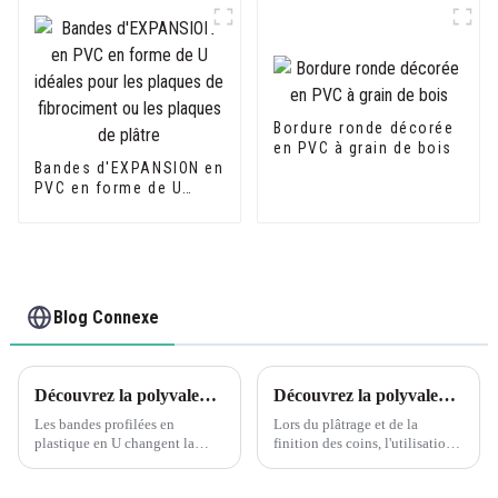
Bordure ronde décorée
en PVC à grain de bois
Bandes d'EXPANSION en
PVC en forme de U
idéales pour les
plaques de fibrociment
ou les plaques de
plâtre
Blog Connexe
Découvrez la polyvalence des profilés en U en PVC Leguwe
Découvrez la polyvalence des cornières de plâtrage en PVC flexible Leguwe
Les bandes profilées en
Lors du plâtrage et de la
plastique en U changent la
finition des coins, l'utilisation
donne en matière de matériaux
de cornières est essentielle pour
polyvalents et durables. Les
un résultat professionnel et