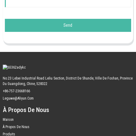
Send
No.23 Lebei Industrial Road Leliu Section, District De Shunde, Ville De Foshan, Province
Du Guangdong, Chine, 528322
+86-757-23668166
Leguwe@aliyun.com
À Propos De Nous
Maison
À Propos De Nous
Produits