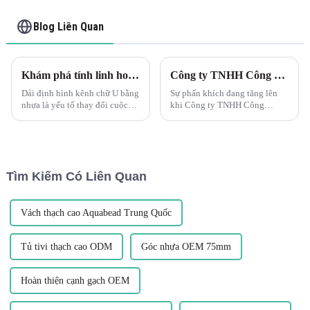
Blog Liên Quan
Khám phá tính linh hoạt của thanh profile kênh U PVC Leguwe
Công ty TNHH Công nghiệp Nhựa LEGUWE chuẩn bị cho Triển lãm ARCHIDEX tại Malaysia
Dải định hình kênh chữ U bằng
Sự phấn khích đang tăng lên
nhựa là yếu tố thay đổi cuộc
khi Công ty TNHH Công
chơi khi nói đến vật liệu linh
nghiệp Nhựa Thuận Đức Phật
hoạt và bền. Leguwe PVC U
Sơn LEGUWE, được gọi đơn
Channel Profile Strips là một
giản là LEGUWE, chuẩn bị
trong những sản phẩm đang tạo
giới thiệu các sản phẩm sáng
nên làn sóng...
tạo của mình tại ARCHIDEX
Tìm Kiếm Có Liên Quan
(MALAYSIA
ARCHITECTURE, I...
Vách thạch cao Aquabead Trung Quốc
Tủ tivi thạch cao ODM
Góc nhựa OEM 75mm
Hoàn thiện cạnh gạch OEM