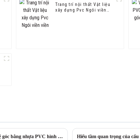
Trang trí nội thất Vật liệu
xây dựng Pvc Ngói viền
viền
Bảo vệ bức tường của bạn với miếng bảo vệ góc bằng nhựa PVC hình chữ L Leguwe
Hiểu tầm quan trọng của cấu 