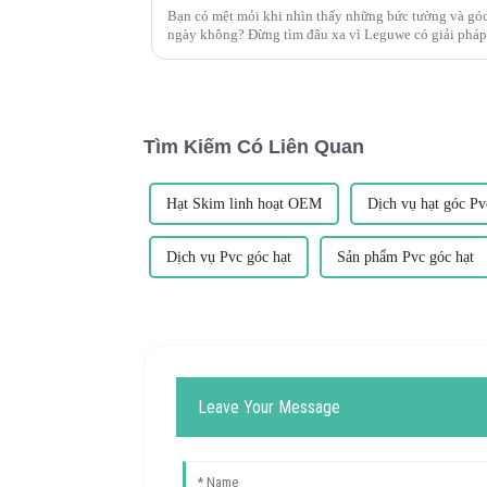
Bạn có mệt mỏi khi nhìn thấy những bức tường và gó
ngày không? Đừng tìm đâu xa vì Leguwe có giải pháp
bằng nhựa PVC hình chữ L của chúng tôi được thiết kế
Tìm Kiếm Có Liên Quan
Hạt Skim linh hoạt OEM
Dịch vụ hạt góc Pv
Dịch vụ Pvc góc hạt
Sản phẩm Pvc góc hạt
Leave Your Message