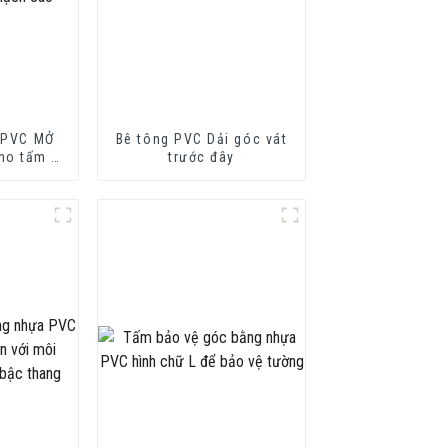
U PVC MỞ
Bê tông PVC Dải góc vát
ho tấm xi
trước đây
tấm vách
ao