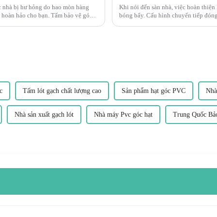
c nhà bị hư hỏng do hao mòn hàng
Khi nói đến sàn nhà, việc hoàn thiện 
 hoàn hảo cho bạn. Tấm bảo vệ góc
bóng bẩy. Cấu hình chuyển tiếp đóng 
 để...
mang lại một quá trình chuyển đổi mư
c
Tấm lót gạch chất lượng cao
Sản phẩm hạt góc PVC
Nhà
Nhà sản xuất gạch lót
Nhà máy Pvc góc hạt
Trung Quốc Bảo