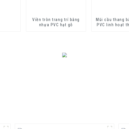
Viền tròn trang trí bằng
Mũi cầu thang 
nhựa PVC hạt gỗ
PVC linh hoạt t
với môi trường 
bậc tha