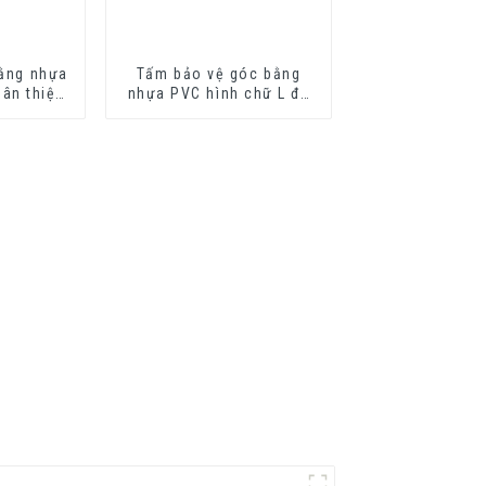
bằng nhựa
Tấm bảo vệ góc bằng
hân thiện
nhựa PVC hình chữ L để
để bảo vệ
bảo vệ tường
ng