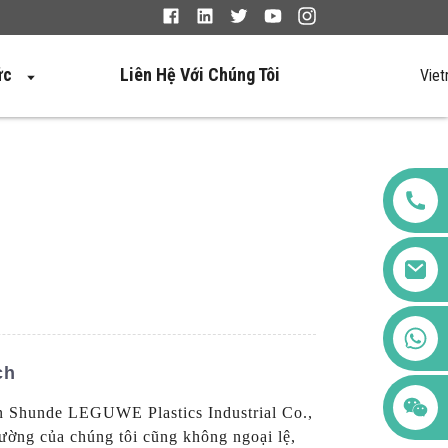
ức
Liên Hệ Với Chúng Tôi
Vie
+86 123456789122
ch
an Shunde LEGUWE Plastics Industrial Co.,
tường của chúng tôi cũng không ngoại lệ,