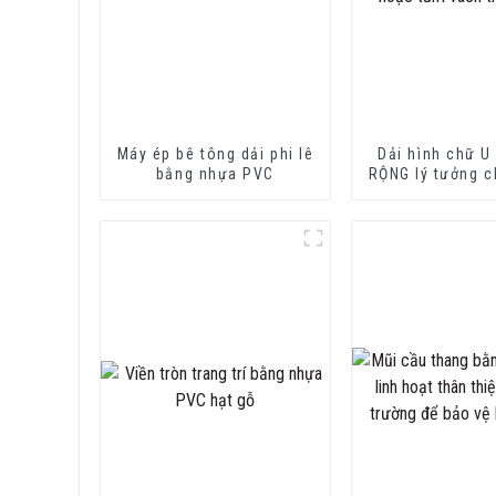
Máy ép bê tông dải phi lê
Dải hình chữ 
bằng nhựa PVC
RỘNG lý tưởng c
măng sợi hoặc 
thạch c