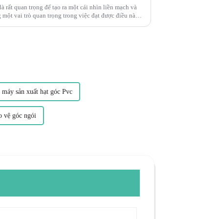
là rất quan trọng để tạo ra một cái nhìn liền mạch và
một vai trò quan trọng trong việc đạt được điều này,
ợt mà và đẹp mắt...
 máy sản xuất hạt góc Pvc
 vệ góc ngói