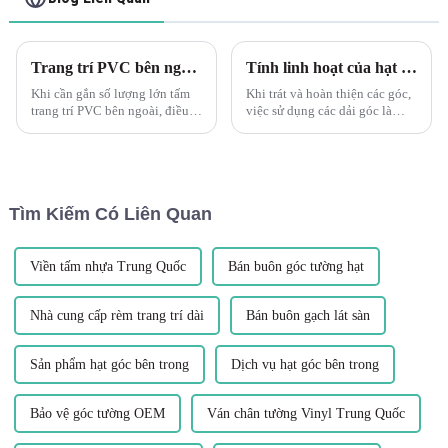
Trang trí PVC bên ngoài: Tham gia các cuộc chạy dài Bạn nên làm khô các miếng vải của mình để xem liệu bạn đã vừa vặn hay chưa trước khi bôi bất kỳ loại keo hoặc dây buộc nào.
Tính linh hoạt của hạt trát góc PVC dẻo
Khi cần gắn số lượng lớn tấm
Khi trát và hoàn thiện các góc,
trang trí PVC bên ngoài, điều
việc sử dụng các dải góc là
quan trọng là phải dành thời
điều cần thiết để đạt được các
gian để đảm bảo vừa khít trước
cạnh thẳng, sạch sẽ và bảo vệ
khi sử dụng bất kỳ loại keo
các góc mỏng manh khỏi bị hư
hoặc dây buộc nào. Lắp đặt
hại. Một trong những phương
khô các bộ phận trước giúp tiết
pháp linh hoạt và hiệu quả
Tìm Kiếm Có Liên Quan
kiệm...
nhất...
Viền tấm nhựa Trung Quốc
Bán buôn góc tường hạt
Nhà cung cấp rèm trang trí dài
Bán buôn gạch lát sàn
Sản phẩm hạt góc bên trong
Dịch vụ hạt góc bên trong
Bảo vệ góc tường OEM
Ván chân tường Vinyl Trung Quốc