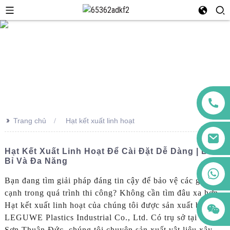
>>
Trang chủ
Hạt kết xuất linh hoạt
Hạt Kết Xuất Linh Hoạt Để Cài Đặt Dễ Dàng | Bền
Bỉ Và Đa Năng
+86 123456789122
Bạn đang tìm giải pháp đáng tin cậy để bảo vệ các góc và
cạnh trong quá trình thi công? Không cần tìm đâu xa hơn
Hạt kết xuất linh hoạt của chúng tôi được sản xuất bởi
LEGUWE Plastics Industrial Co., Ltd. Có trụ sở tại Phật
Sơn Thuận Đức, chúng tôi chuyên sản xuất vật liệu xây