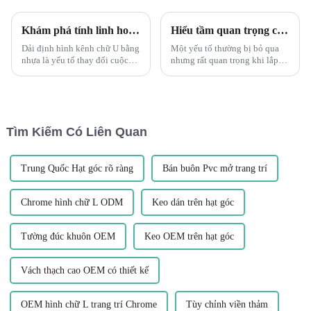
Khám phá tính linh hoạt của thanh profile kênh U PVC Leguwe
Hiểu tầm quan trọng của Cấu hình dải chuyển tiếp phủ sàn PVC Leguwe
Dải định hình kênh chữ U bằng
Một yếu tố thường bị bỏ qua
nhựa là yếu tố thay đổi cuộc
nhưng rất quan trọng khi lắp
chơi khi nói đến vật liệu linh
đặt sàn là dải chuyển tiếp.
hoạt và bền. Leguwe PVC U
Thành phần nhỏ nhưng mạnh
Channel Profile Strips là một
mẽ này đóng vai trò quan trọng
trong những sản phẩm đang tạo
trong việc đảm bảo hoạt động
nên làn sóng...
liền mạch và...
Tìm Kiếm Có Liên Quan
Trung Quốc Hạt góc rõ ràng
Bán buôn Pvc mở trang trí
Chrome hình chữ L ODM
Keo dán trên hạt góc
Tường đúc khuôn OEM
Keo OEM trên hạt góc
Vách thạch cao OEM có thiết kế
OEM hình chữ L trang trí Chrome
Tùy chỉnh viền thảm