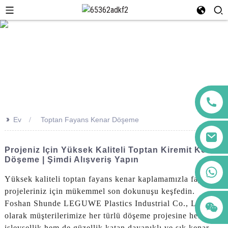
>>
Ev
Toptan Fayans Kenar Döşeme
Projeniz Için Yüksek Kaliteli Toptan Kiremit Kenar
Döşeme | Şimdi Alışveriş Yapın
+86 123456789122
Yüksek kaliteli toptan fayans kenar kaplamamızla fayans
projeleriniz için mükemmel son dokunuşu keşfedin.
Foshan Shunde LEGUWE Plastics Industrial Co., Ltd.
olarak müşterilerimize her türlü döşeme projesine hem
işlevsellik hem de güzellik katan dayanıklı ve şık kenar