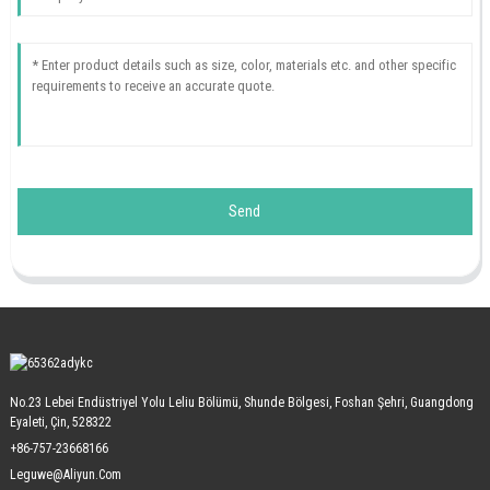
Send
No.23 Lebei Endüstriyel Yolu Leliu Bölümü, Shunde Bölgesi, Foshan Şehri, Guangdong
Eyaleti, Çin, 528322
+86-757-23668166
Leguwe@aliyun.com