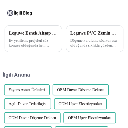
İlgili Blog
Leguwe Esnek Ahşap Damarlı PVC L Şekilli Köşe Kenar Döşemenin Esnekliğini Keşfetmek
Leguwe PVC Zemin Kaplama Geçiş Şerit Profillerinin Önemini Anlamak
Ev yenileme projeleri söz
Döşeme kurulumu söz konusu
konusu olduğunda hem
olduğunda sıklıkla gözden
dayanıklılık hem de esneklik
kaçan ancak önemli bir unsur,
sunan doğru malzemeleri
geçiş şeridi profilidir. Bu küçük
bulmak çok önemlidir. Son
ama güçlü bileşen, kusursuz ve
yıllarda popülerlik kazanan
kusursuz bir performansın
malzemelerden biri de PVC...
sağlanmasında önemli bir rol
İlgili Arama
oynar...
Fayans Astarı Ürünleri
OEM Duvar Döşeme Dekoru
Açılı Duvar Tedarikçisi
ODM Upvc Ekstrüzyonları
ODM Duvar Döşeme Dekoru
OEM Upvc Ekstrüzyonları