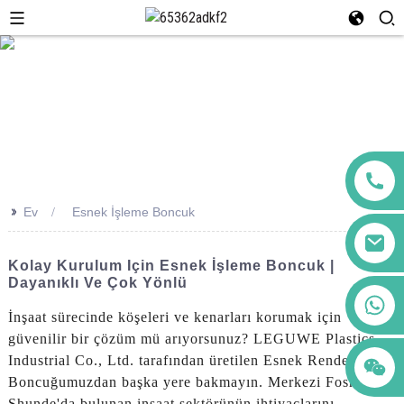
>>
Ev
Esnek İşleme Boncuk
Kolay Kurulum Için Esnek İşleme Boncuk |
Dayanıklı Ve Çok Yönlü
+86 123456789122
İnşaat sürecinde köşeleri ve kenarları korumak için
güvenilir bir çözüm mü arıyorsunuz? LEGUWE Plastics
Industrial Co., Ltd. tarafından üretilen Esnek Render
Boncuğumuzdan başka yere bakmayın. Merkezi Foshan
Shunde'da bulunan inşaat sektörünün ihtiyaçlarını