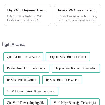
Dış PVC Döşeme: Uzun Çalışmaları Birleştirmek Herhangi bir yapıştırıcı veya bağlantı elemanı uygulamadan önce iyi bir uyum sağlayıp sağlamadığınızı görmek için parçalarınızı kuru olarak oturtmak her zaman iyi bir fikirdir.
Esnek PVC sıvama köşe çıtalarının çok yönlülüğü
Büyük miktarlarda dış PVC
Köşeleri sıvarken ve bitirirken,
kaplamanın takılması söz
temiz, düz kenarlar elde etmek
konusu olduğunda, herhangi
ve hassas köşeleri hasardan
bir yapıştırıcı veya bağlantı
korumak için köşe şeritleri
elemanı kullanmadan önce
kullanmak çok önemlidir. En
uygun şekilde oturduğundan
çok yönlü ve etkili
emin olmak için zaman
yöntemlerden biri.
İlgili Arama
ayırmak önemlidir. Parçaların
önceden kuru olarak takılması
tasarruf sağlar...
Çin Plastik Levha Kenar
Toptan Köşe Boncuk Duvar
Perde Uzun Trim Tedarikçisi
Toptan Yer Karosu Döşemeleri
İç Köşe Profili Ürünü
İç Köşe Boncuk Hizmeti
OEM Duvar Kenarı Köşe Koruması
Çin Vinil Duvar Süpürgelik
Vinil Köşe Boncuğu Tedarikçisi