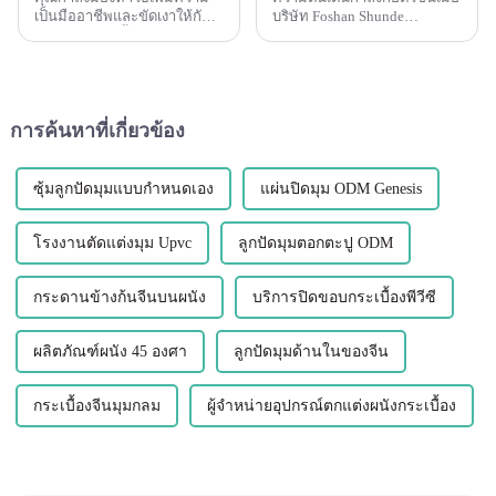
เป็นมืออาชีพและขัดเงาให้กับ
บริษัท Foshan Shunde
โครงการกระเบื้องของคุณหรือ
LEGUWE Plastics Industrial
ไม่? มองไม่ไกลไปกว่าแถบ
Co., Ltd หรือที่รู้จักกันในชื่อ
ขอบกระเบื้องพีวีซี Leguwe
LEGUWE เตรียมจัดแสดง
อุปกรณ์ตกแต่งอเนกประสงค์
ผลิตภัณฑ์นวัตกรรมที่งาน
และทนทานนี้ ...
ARCHIDEX (MALAYSIA
การค้นหาที่เกี่ยวข้อง
ARCHITECTURE, I...
ซุ้มลูกปัดมุมแบบกำหนดเอง
แผ่นปิดมุม ODM Genesis
โรงงานตัดแต่งมุม Upvc
ลูกปัดมุมตอกตะปู ODM
กระดานข้างก้นจีนบนผนัง
บริการปิดขอบกระเบื้องพีวีซี
ผลิตภัณฑ์ผนัง 45 องศา
ลูกปัดมุมด้านในของจีน
กระเบื้องจีนมุมกลม
ผู้จำหน่ายอุปกรณ์ตกแต่งผนังกระเบื้อง