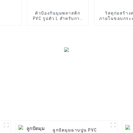
ตัวป้องกันมุมพลาสติก
วัสดุก่อสร้าง
PVC รูปตัว L สำหรับการ
ภายในขอบกระเบื
ป้องกันผนัง
ลูกปัดมุมฉาบปูน PVC