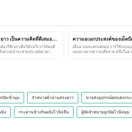
แผ่นปิด PVC ภายนอก: เข้าร่วมการวิ่งระยะยาว เป็นความคิดที่ดีเสมอที่จะติดชิ้นงานให้แห้งเพื่อดูว่าคุณมีขนาดที่พอดีหรือไม่ก่อนที่จะทากาวหรือตัวยึดใดๆ
ความอเนกประสงค์ของเม็ดบีด
องใช้เวลาเพื่อให้แน่ใจว่าได้พอดี
เมื่อฉาบและตกแต่งมุม การใช้แถบมุม
แห้งล่วงหน้าจะช่วยประหยัดเวลา...
บอบบางจากควา
กปัดเข้ามุม
จำหน่ายผ้าม่านทรงยาว
ขายส่งอุปกรณ์ตกแต่งกระเบื
นัง
กระดานข้างก้นผนังไวนิลจีน
ผู้จัดจำหน่ายลูกปัดไวนิลมุม