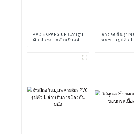
PVC EXPANSION แถบรูป
การอัดขึ้นรูปพล
ตัว U เหมาะสำหรับแผ่น
ทนทานรูปตัว U
ไฟเบอร์ซีเมนต์หรือแผ่น
แถบโปรไฟล์ 
ผนังยิปซั่ม
Channe