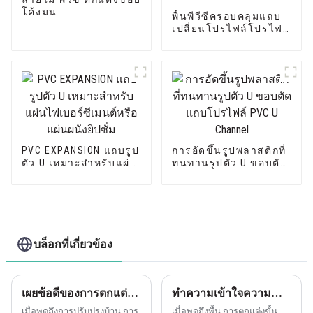
โค้งมน
พื้นพีวีซีครอบคลุมแถบ
เปลี่ยนโปรไฟล์โปรไฟล์
การตกแต่งการเปลี่ยน
ไวนิลอ่อน
PVC EXPANSION แถบรูป
การอัดขึ้นรูปพลาสติกที่
ตัว U เหมาะสำหรับแผ่น
ทนทานรูปตัว U ขอบตัด
ไฟเบอร์ซีเมนต์หรือแผ่น
แถบโปรไฟล์ PVC U
ผนังยิปซั่ม
Channel
บล็อกที่เกี่ยวข้อง
เผยข้อดีของการตกแต่งขอบมุม PVC ลายไม้ Leguwe ยืดหยุ่นรูปตัว L
ทำความเข้าใจความสำคัญของโปรไฟล์การเปลี่ยนสำหรับพื้นจับคู่
เมื่อพูดถึงการปรับปรุงบ้าน การ
เมื่อพูดถึงพื้น การตกแต่งขั้น