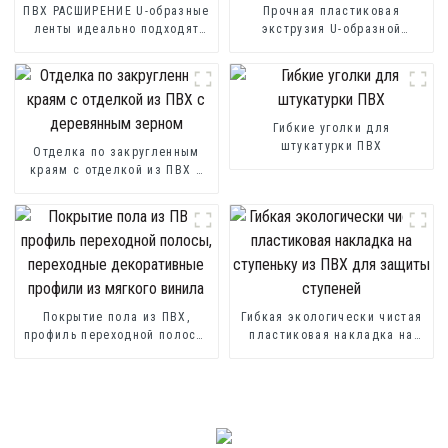
ПВХ РАСШИРЕНИЕ U-образные
Прочная пластиковая
ленты идеально подходят
экструзия U-образной
для фиброцементных листов
формы, обрезная кромка ПВХ
или листов гипсокартона.
U-образного профиля, полоса
профиля
Гибкие уголки для
штукатурки ПВХ
Отделка по закругленным
краям с отделкой из ПВХ с
деревянным зерном
Покрытие пола из ПВХ,
Гибкая экологически чистая
профиль переходной полосы,
пластиковая накладка на
переходные декоративные
ступеньку из ПВХ для
профили из мягкого винила
защиты ступеней