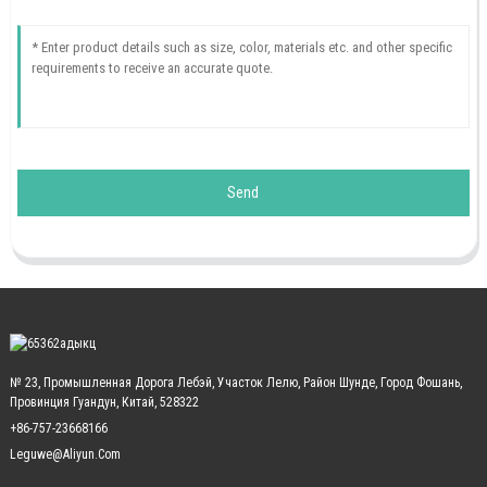
Send
№ 23, Промышленная Дорога Лебэй, Участок Лелю, Район Шунде, Город Фошань,
Провинция Гуандун, Китай, 528322
+86-757-23668166
Leguwe@aliyun.com