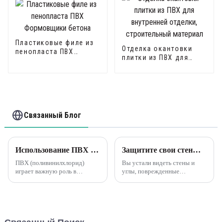
Пластиковые филе из
Отделка окантовки
пенопласта ПВХ
плитки из ПВХ для
Формовщики бетона
внутренней отделки,
строительный
материал
Связанный Блог
Использование ПВХ (поливинилхлорида) в различных целях оказало значительное влияние на строительную отрасль.
Защитите свои стены с помощью пластиковых угловых ограждений Leguwe L-образной формы из ПВХ.
ПВХ (поливинилхлорид)
Вы устали видеть стены и
играет важную роль в
углы, поврежденные
строительной отрасли, в
ежедневным износом? Не
основном включая
ищите дальше, потому что у
следующие аспекты:
Leguwe есть для вас
Строительные материалы:
идеальное решение. Наши
ПВХ широко используется
угловые ограждения из ПВХ
при производстве оконных
L-образной формы