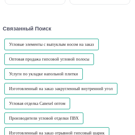
напольного покрытия — это
наших домов и
профиль переходной полосы.
общественных мест, один
Этот небольшой, но мощный
аспект, который часто
компонент играет важную
упускается из виду, — это
роль в обеспечении
дизайн и материалы
Связанный Поиск
бесперебойной и
лестничных выступов.
эффективной работы.
Лестничные выступы играют
жизненно важную роль в...
Угловые элементы с выпуклым носом на заказ
Оптовая продажа гипсовой угловой полосы
Услуги по укладке напольной плитки
Изготовленный на заказ закругленный внутренний угол
Угловая отделка Canexel оптом
Производители угловой отделки ПВХ
Изготовленный на заказ отрывной гипсовый шарик