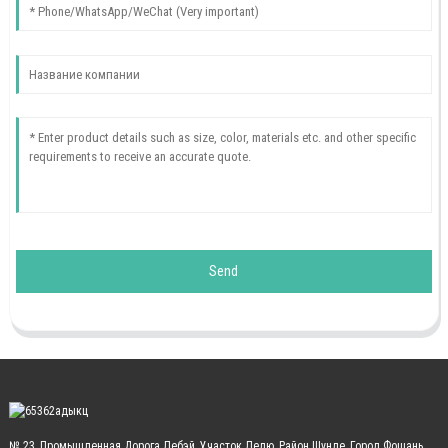
Send
№ 23, Промышленная Дорога Лебэй, Участок Лелю, Район Шунде, Город Фошань,