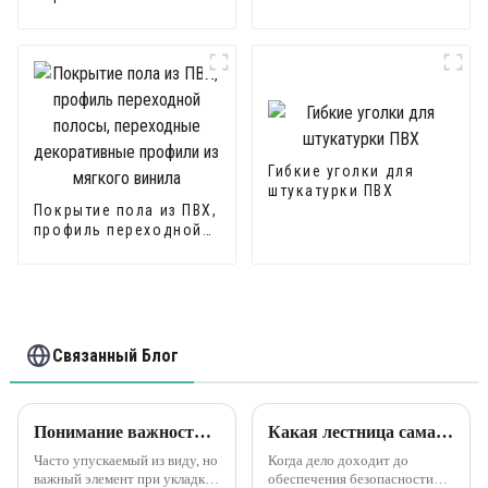
идеально подходят
накладка на ступеньку
для фиброцементных
из ПВХ для защиты
листов или листов
ступеней
гипсокартона.
Гибкие уголки для
штукатурки ПВХ
Покрытие пола из ПВХ,
профиль переходной
полосы, переходные
декоративные
профили из мягкого
винила
Связанный Блог
Понимание важности переходных полос для напольных покрытий из ПВХ Leguwe
Какая лестница самая безопасная?: Гибкая экологически чистая пластиковая пряжка для лестницы из ПВХ Leguwe.
Часто упускаемый из виду, но
Когда дело доходит до
важный элемент при укладке
обеспечения безопасности