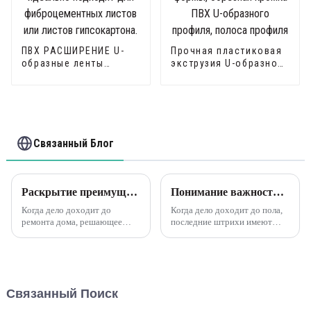
ПВХ РАСШИРЕНИЕ U-
Прочная пластиковая
образные ленты
экструзия U-образной
идеально подходят
формы, обрезная
для фиброцементных
кромка ПВХ U-
листов или листов
образного профиля,
гипсокартона.
полоса профиля
Связанный Блог
Раскрытие преимуществ гибкого деревянного ПВХ с L-образной отделкой угловых кромок Leguwe.
Понимание важности переходных профилей для выравнивания полов
Когда дело доходит до
Когда дело доходит до пола,
ремонта дома, решающее
последние штрихи имеют
значение имеет поиск
решающее значение для
подходящих материалов,
создания безупречного и
которые подчеркнут красоту
безупречного вида.
и функциональность вашего
Переходные профили играют
помещения. Один материал,
жизненно важную роль в
Связанный Поиск
ставший популярным в
достижении этой цели,
последнее время...
обеспечивая плавный и