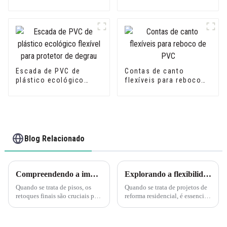
PVC de grão de madeira
PVC
flexível
Escada de PVC de
Contas de canto
plástico ecológico
flexíveis para reboco
flexível para protetor
de PVC
de degrau
Blog Relacionado
Compreendendo a importância dos perfis de transição para pisos correspondentes
Explorando a flexibilidade da guarnição de borda de canto em forma de L de PVC de grão de madeira flexível Leguwe
Quando se trata de pisos, os
Quando se trata de projetos de
retoques finais são cruciais para
reforma residencial, é essencial
criar uma aparência perfeita e
encontrar os materiais certos
polida. Os perfis de transição
que ofereçam durabilidade e
desempenham um papel vital
flexibilidade. Um desses