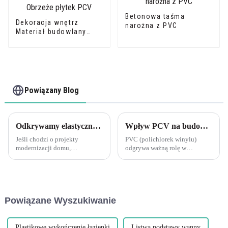
Betonowa taśma
Dekoracja wnętrz
narożna z PVC
Materiał budowlany
Obrzeże płytek PCV
Powiązany Blog
Odkrywamy elastyczność elastycznej listwy narożnej PCV Leguwe z drewnianym słojem w kształcie litery L
Wpływ PCV na budownictwo
Jeśli chodzi o projekty
PVC (polichlorek winylu)
modernizacji domu,
odgrywa ważną rolę w
znalezienie odpowiednich
przemyśle budowlanym,
materiałów, które zapewniają
obejmując głównie następujące
zarówno trwałość, jak i
aspekty: Materiały budowlane:
elastyczność, jest niezbędne.
PVC jest szeroko stosowany w
Jednym z takich materiałów,
produkcji ram okiennych,...
Powiązane Wyszukiwanie
który zyskał na popularności w
ostatnich latach, jest PCV...
Plastikowe wykończenie łazienki
Listwa podstawy wanny