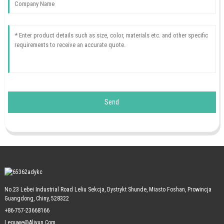
Send
No.23 Lebei Industrial Road Leliu Sekcja, Dystrykt Shunde, Miasto Foshan, Prowincja
Guangdong, Chiny, 528322
+86-757-23668166
Leguwe@aliyun.com