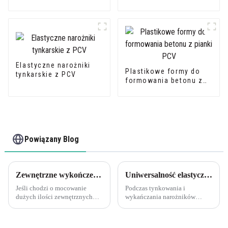
sztucznego w kształcie
litery U. Listwa
profilowa z PVC w
kształcie litery U
Elastyczne narożniki
Plastikowe formy do
tynkarskie z PCV
formowania betonu z
pianki PCV
Powiązany Blog
Zewnętrzne wykończenia z PCV: łączenie długich serii Zawsze dobrze jest dopasować elementy na sucho, aby sprawdzić, czy są dobrze dopasowane, przed nałożeniem kleju lub elementów złącznych.
Uniwersalność elastycznych narożników tynkarskich PCV
Jeśli chodzi o mocowanie
Podczas tynkowania i
dużych ilości zewnętrznych
wykańczania narożników
elementów wykończeniowych
zastosowanie listew narożnych
z PCV, ważne jest, aby przed
jest niezbędne, aby uzyskać
użyciem kleju lub elementów
czyste, proste krawędzie i