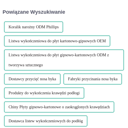
złącznych poświęcić trochę
zabezpieczyć delikatne
czasu na zapewnienie
narożniki przed
Powiązane Wyszukiwanie
odpowiedniego dopasowania.
uszkodzeniami. Jeden z
Wcześniejszy montaż części na
najbardziej wszechstronnych i
sucho pozwala zaoszczędzić...
skutecznych...
Koralik narożny ODM Phillips
Listwa wykończeniowa do płyt kartonowo-gipsowych OEM
Listwa wykończeniowa do płyt gipsowo-kartonowych ODM z
tworzywa sztucznego
Dostawcy przycięć nosa byka
Fabryki przycinania nosa byka
Produkty do wykończenia krawędzi podłogi
Chiny Płyty gipsowo-kartonowe o zaokrąglonych krawędziach
Dostawca listew wykończeniowych do podłóg