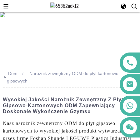
Dom
Narożnik zewnętrzny ODM do płyt kartonowo-
>>
gipsowych
Wysokiej Jakości Narożnik Zewnętrzny Z Płyt
+86 123456789122
Gipsowo-Kartonowych ODM Zapewniający
Doskonałe Wykończenie Gzymsu
Nasz narożnik zewnętrzny ODM do płyt gipsowo-
kartonowych to wysokiej jakości produkt wytwarzany
przez firmę Foshan Shunde LEGUWE Plastics Industrial