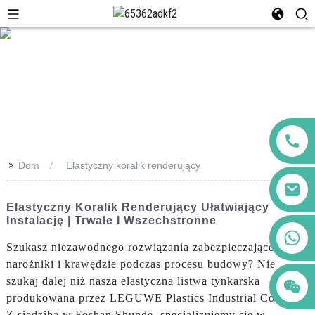
>>
Dom
Elastyczny koralik renderujący
Elastyczny Koralik Renderujący Ułatwiający
Instalację | Trwałe I Wszechstronne
+86 123456789122
Szukasz niezawodnego rozwiązania zabezpieczającego
narożniki i krawędzie podczas procesu budowy? Nie
szukaj dalej niż nasza elastyczna listwa tynkarska
produkowana przez LEGUWE Plastics Industrial Co., Ltd.
Z siedzibą w Foshan Shunde, specjalizujemy się w