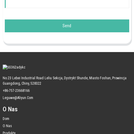
Send
No.23 Lebei Industrial Road Leliu Sekcja, Dystrykt Shunde, Miasto Foshan, Prowincja
Guangdong, Chiny, 528322
+86-757-23668166
Leguwe@aliyun.com
O Nas
Dom
O Nas
Produkty