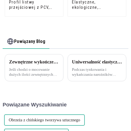
Profil listwy
Elastyczne,
przejściowej z PCV,
ekologiczne,
profile dekoracyjne z
plastikowe noski
miękkiego winylu
schodowe z PCV do
ochrony stopni
Powiązany Blog
Zewnętrzne wykończenia z PCV: łączenie długich serii Zawsze dobrze jest dopasować elementy na sucho, aby sprawdzić, czy są dobrze dopasowane, przed nałożeniem kleju lub elementów złącznych.
Uniwersalność elastycznych narożników tynkarskich PCV
Jeśli chodzi o mocowanie
Podczas tynkowania i
dużych ilości zewnętrznych
wykańczania narożników
elementów wykończeniowych
zastosowanie listew narożnych
z PCV, ważne jest, aby przed
jest niezbędne, aby uzyskać
użyciem kleju lub elementów
czyste, proste krawędzie i
złącznych poświęcić trochę
zabezpieczyć delikatne
czasu na zapewnienie
narożniki przed
Powiązane Wyszukiwanie
odpowiedniego dopasowania.
uszkodzeniami. Jeden z
Wcześniejszy montaż części na
najbardziej wszechstronnych i
sucho pozwala zaoszczędzić...
skutecznych...
Obrzeża z chińskiego tworzywa sztucznego