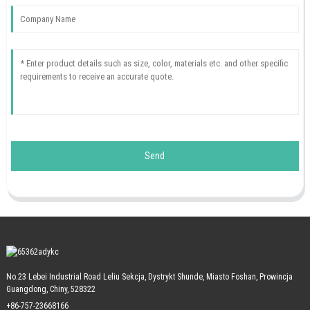
Send
No.23 Lebei Industrial Road Leliu Sekcja, Dystrykt Shunde, Miasto Foshan, Prowincja
Guangdong, Chiny, 528322
+86-757-23668166