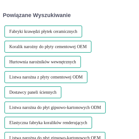
Leguwe PVC U to jeden z
projekt i materiały, z których
takich produktów, który
wykonane są noski schodowe.
Powiązane Wyszukiwanie
powoduje falowanie...
Noski schodowe odgrywają
kluczową rolę w...
Fabryki krawędzi płytek ceramicznych
Koralik narożny do płyty cementowej OEM
Hurtownia narożników wewnętrznych
Listwa narożna z płyty cementowej ODM
Dostawcy paneli ściennych
Listwa narożna do płyt gipsowo-kartonowych ODM
Elastyczna fabryka koralików renderujących
Listwa narożna do płyt gipsowo-kartonowych OEM