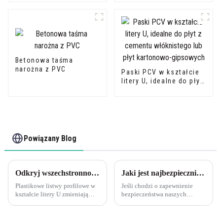
schodowe z PCV do
kształcie litery L do
ochrony stopni
ochrony ścian
Betonowa taśma
narożna z PVC
Paski PCV w kształcie
litery U, idealne do płyt
z cementu włóknistego
lub płyt kartonowo-
gipsowych
Powiązany Blog
Odkryj wszechstronność profili U-kształtnych Leguwe z PVC
Jaki jest najbezpieczniejszy nosek schodowy?: Elastyczna, przyjazna dla środowiska klamra schodowa z PVC Leguwe
Plastikowe listwy profilowe w
Jeśli chodzi o zapewnienie
kształcie litery U zmieniają
bezpieczeństwa naszych
zasady gry, jeśli chodzi o
domów i przestrzeni
wszechstronne i trwałe
publicznych, często
materiały. Listwy profilowe
pomijanym aspektem jest