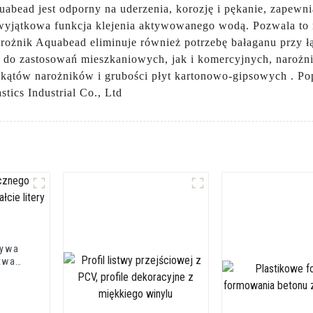
abead jest odporny na uderzenia, korozję i pękanie, zapewnia
 wyjątkowa funkcja klejenia aktywowanego wodą. Pozwala to 
żnik Aquabead eliminuje również potrzebę bałaganu przy łąc
 do zastosowań mieszkaniowych, jak i komercyjnych, narożn
kątów narożników i grubości płyt kartonowo-gipsowych . Pop
ics Industrial Co., Ltd
zywa
stwa
 U