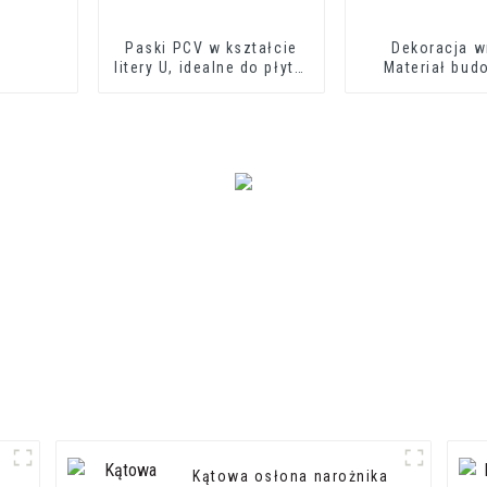
Paski PCV w kształcie
Dekoracja w
litery U, idealne do płyt z
Materiał bud
cementu włóknistego lub
Obrzeże płyt
płyt kartonowo-
gipsowych
Kątowa osłona narożnika