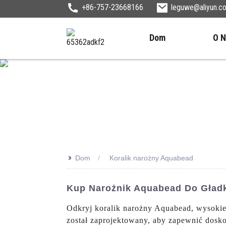
+86-757-23668166
leguwe@aliyun.c
Dom
O 
>>
Dom
Koralik narożny Aquabead
Kup Narożnik Aquabead Do Gładk
Odkryj koralik narożny Aquabead, wysokie
został zaprojektowany, aby zapewnić dosk