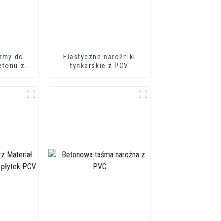
ormy do
Elastyczne narożniki
etonu z
tynkarskie z PCV
CV