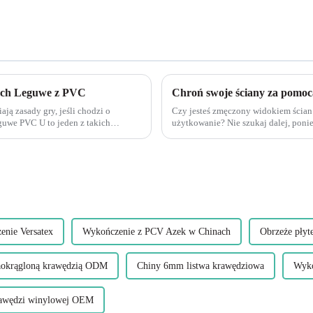
nych Leguwe z PVC
ają zasady gry, jeśli chodzi o
Czy jesteś zmęczony widokiem ścian
eguwe PVC U to jeden z takich
użytkowanie? Nie szukaj dalej, poni
Nasze plastikowe narożniki ochronne
tak, aby...
enie Versatex
Wykończenie z PCV Azek w Chinach
Obrzeże pły
zaokrągloną krawędzią ODM
Chiny 6mm listwa krawędziowa
Wyko
awędzi winylowej OEM