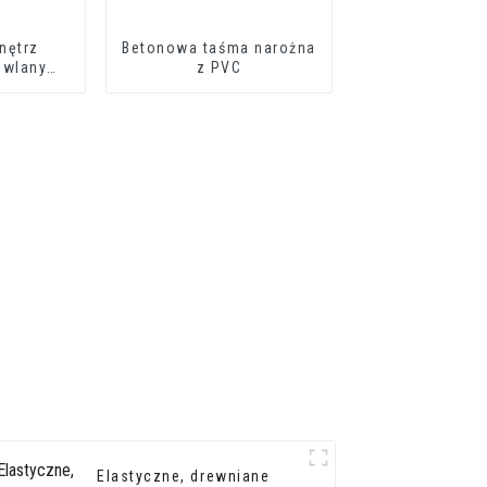
nętrz
Betonowa taśma narożna
owlany
z PVC
ek PCV
Elastyczne, drewniane