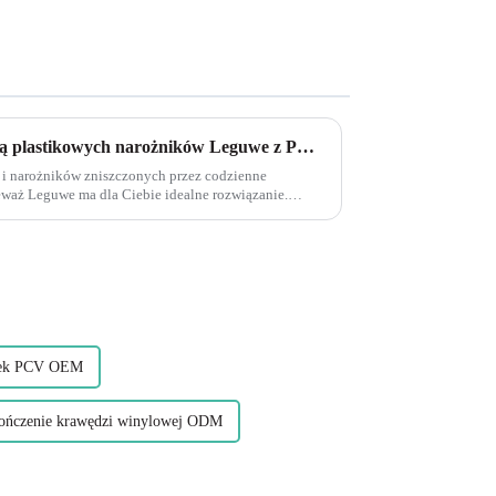
Chroń swoje ściany za pomocą plastikowych narożników Leguwe z PCV w kształcie litery L
 i narożników zniszczonych przez codzienne
eważ Leguwe ma dla Ciebie idealne rozwiązanie.
 z PCV w kształcie litery L zostały zaprojektowane
tek PCV OEM
ńczenie krawędzi winylowej ODM