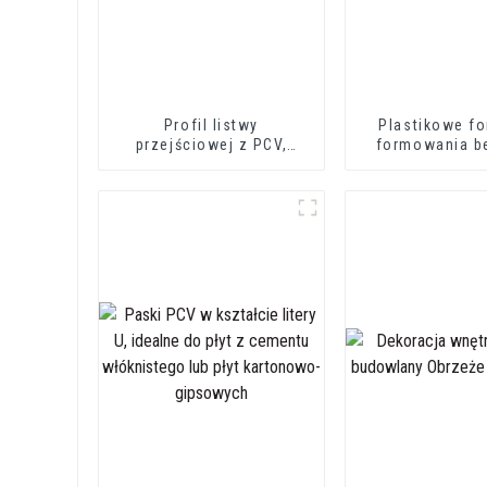
Profil listwy
Plastikowe f
przejściowej z PCV,
formowania b
profile dekoracyjne z
pianki P
miękkiego winylu