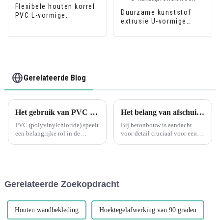
Flexibele houten korrel
Duurzame kunststof
PVC L-vormige
extrusie U-vormige
hoekrandafwerking
spoorrandafwerking
PVC U-
kanaalprofielstrook
Gerelateerde Blog
Het gebruik van PVC (polyvinylchloride) in verschillende toepassingen heeft een aanzienlijke impact gehad op de bouwsector
Het belang van afschuiningen in betonbekistingen
PVC (polyvinylchloride) speelt
Bij betonbouw is aandacht
een belangrijke rol in de
voor detail cruciaal voor een
bouwsector en omvat
hoogwaardige afwerking. Een
voornamelijk de volgende
vaak over het hoofd gezien
aspecten: Bouwmaterialen:
aspect van betonbekisting is de
PVC wordt veel gebruikt bij de
afschuining, die een
vervaardiging van
belangrijke rol speelt...
Gerelateerde Zoekopdracht
raamkozijnen, p...
Houten wandbekleding
Hoektegelafwerking van 90 graden