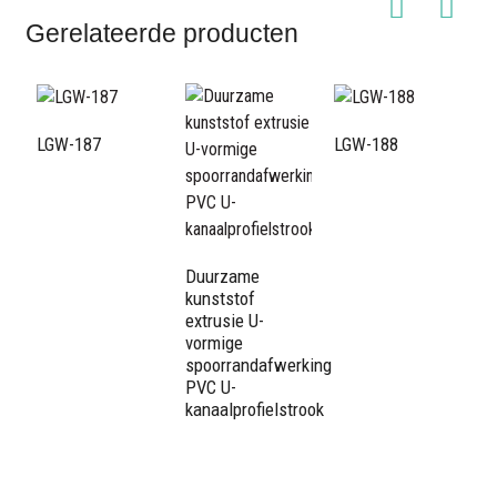
Gerelateerde producten
LGW-187
LGW-188
L
Duurzame
kunststof
extrusie U-
vormige
spoorrandafwerking
PVC U-
kanaalprofielstrook