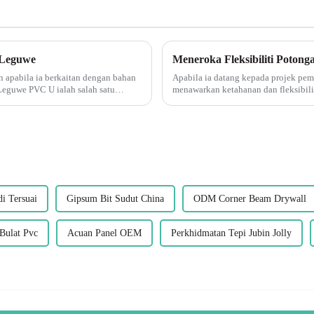
 Leguwe
an apabila ia berkaitan dengan bahan
Apabila ia datang kepada projek pe
 Leguwe PVC U ialah salah satu
menawarkan ketahanan dan fleksibili
mendapat populariti dalam beberapa 
i Tersuai
Gipsum Bit Sudut China
ODM Corner Beam Drywall
Bulat Pvc
Acuan Panel OEM
Perkhidmatan Tepi Jubin Jolly