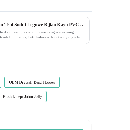
Meneroka Fleksibiliti Potongan Tepi Sudut Leguwe Bijian Kayu PVC L Bentuk
mbaikan rumah, mencari bahan yang sesuai yang
ti adalah penting. Satu bahan sedemikian yang telah
tahun kebelakangan ini ialah PVC...
OEM Drywall Bead Hopper
Produk Tepi Jubin Jolly