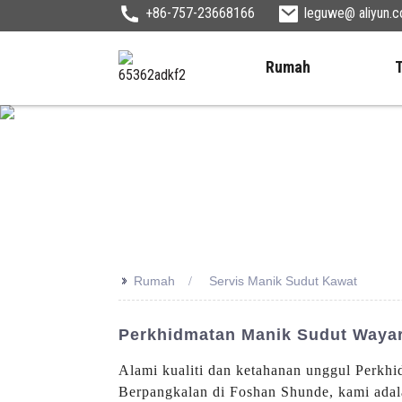
+86-757-23668166
leguwe@ aliyun.
Rumah
>>
Rumah
Servis Manik Sudut Kawat
Perkhidmatan Manik Sudut Wayar 
Alami kualiti dan ketahanan unggul Perkh
Berpangkalan di Foshan Shunde, kami adala