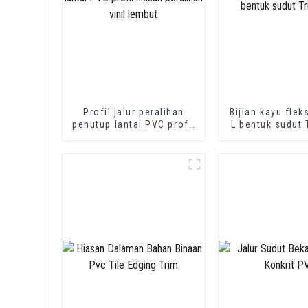
Profil jalur peralihan
Bijian kayu flek
penutup lantai PVC profil
L bentuk sudut 
hiasan peralihan vinil
lembut