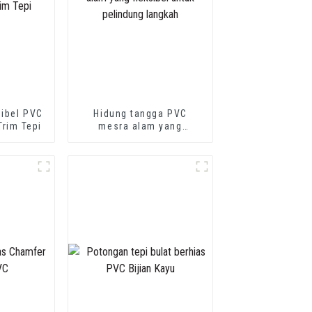
sibel PVC
Hidung tangga PVC
Trim Tepi
mesra alam yang
fleksibel untuk pelindung
langkah