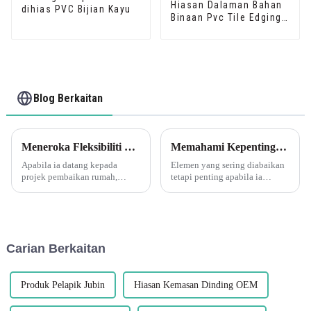
Hiasan Dalaman Bahan
dihias PVC Bijian Kayu
Binaan Pvc Tile Edging
Trim
Blog Berkaitan
Meneroka Fleksibiliti Potongan Tepi Sudut Leguwe Bijian Kayu PVC L Bentuk
Memahami Kepentingan Profil Jalur Peralihan Penutup Lantai PVC Leguwe
Apabila ia datang kepada
Elemen yang sering diabaikan
projek pembaikan rumah,
tetapi penting apabila ia
mencari bahan yang sesuai
berkaitan dengan pemasangan
yang menawarkan ketahanan
lantai ialah profil jalur
dan fleksibiliti adalah penting.
peralihan. Komponen kecil
Satu bahan sedemikian yang
tetapi hebat ini memainkan
telah mendapat populariti
peranan penting dalam
Carian Berkaitan
dalam beberapa tahun
memastikan kelancaran dan p...
kebelakangan ini ialah PVC...
Produk Pelapik Jubin
Hiasan Kemasan Dinding OEM