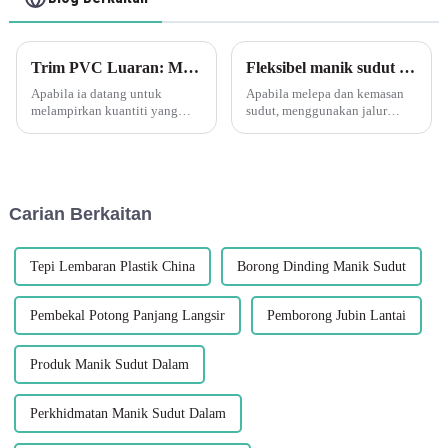
Trim PVC Luaran: Menyertai Larian LamaAdalah idea yang baik untuk mengeringkan bahagian anda untuk melihat sama ada anda mempunyai kesesuaian yang baik sebelum anda menggunakan sebarang gam atau pengikat.
Fleksibel manik sudut melepa PVC fleksibel
Apabila ia datang untuk
Apabila melepa dan kemasan
melampirkan kuantiti yang
sudut, menggunakan jalur
banyak trim PVC luaran,
sudut adalah penting untuk
adalah penting untuk
mencapai tepi yang bersih dan
meluangkan masa untuk
lurus dan melindungi sudut
memastikan kesesuaian yang
yang halus daripada kerosakan.
betul sebelum menggunakan
Salah satu yang paling serba
Carian Berkaitan
sebarang gam atau pengikat.
boleh dan berkesan...
Memasang bahagian kering
terlebih dahulu menjimatkan
y...
Tepi Lembaran Plastik China
Borong Dinding Manik Sudut
Pembekal Potong Panjang Langsir
Pemborong Jubin Lantai
Produk Manik Sudut Dalam
Perkhidmatan Manik Sudut Dalam