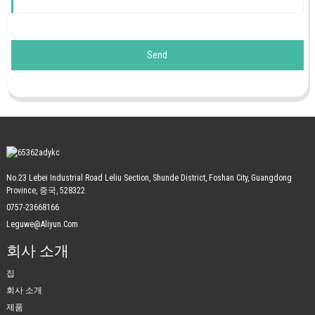
Send
No.23 Lebei Industrial Road Leliu Section, Shunde District, Foshan City, Guangdong
Province, 중국, 528322
0757-23668166
Leguwe@aliyun.com
회사 소개
집
회사 소개
제품