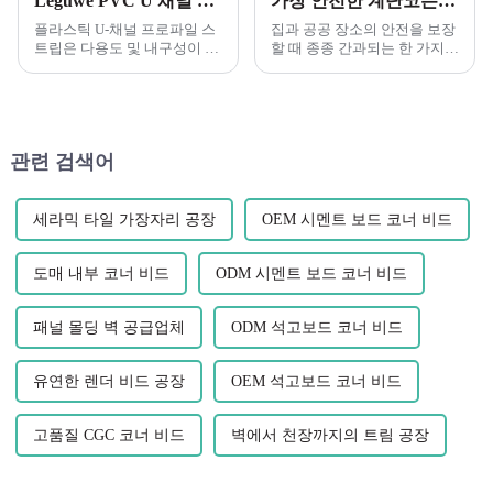
Leguwe PVC U 채널 프로파일의 다양성을 발견하십시오
가장 안전한 계단코는 무엇입니까?:Leguwe 유연한 환경 친화적인 플라스틱 PVC 계단 버클
플라스틱 U-채널 프로파일 스
집과 공공 장소의 안전을 보장
트립은 다용도 및 내구성이 뛰
할 때 종종 간과되는 한 가지
어난 소재에 있어 획기적인 변
측면은 계단코의 디자인과 재
화를 가져왔습니다. Leguwe
료입니다. 계단코는 중요한 역
PVC U 채널 프로파일 스트립
할을 합니다.
은 웨이브를 만드는 제품 중 하
나입니다...
관련 검색어
세라믹 타일 가장자리 공장
OEM 시멘트 보드 코너 비드
도매 내부 코너 비드
ODM 시멘트 보드 코너 비드
패널 몰딩 벽 공급업체
ODM 석고보드 코너 비드
유연한 렌더 비드 공장
OEM 석고보드 코너 비드
고품질 CGC 코너 비드
벽에서 천장까지의 트림 공장