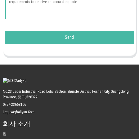
Send
No.23 Lebei Industrial Road Leliu Section, Shunde District, Foshan City, Guangdong
Province, 중국, 528322
0757-23668166
Leguwe@aliyun.com
회사 소개
집