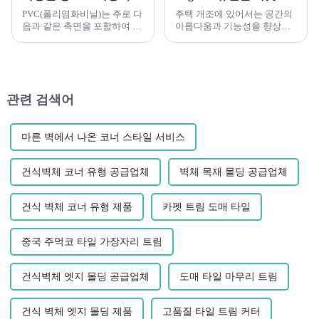
PVC(폴리염화비닐)는 주로 다
주택 개조에 있어서는 공간의
음과 같은 측면을 포함하여 건
아름다움과 기능성을 향상시
설 산업에서 중요한 역할을 합
킬 수 있는 올바른 재료를 찾는
니다. 건축 자재: PVC는 창틀,
것이 중요합니다. 최근 인기를
건축 자재, 건축 자재 제조에
얻고 있는 소재 중 하나...
널리 사용됩니다.
관련 검색어
마른 벽에서 나온 코너 스타일 서비스
건식벽체 코너 유형 공급업체
벽체 목재 몰딩 공급업체
건식 벽체 코너 유형 제품
카펫 트림 도매 타일
중국 주먹코 타일 가장자리 트림
건식벽체 엣지 몰딩 공급업체
도매 타일 마무리 트림
건식 벽체 엣지 몰딩 제품
고품질 타일 트림 커터