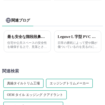
シートに最適です
ネルプロファイルストリ
ップ
関連ブログ
最も安全な階段段鼻金具は何ですか?:Leguwe 柔軟で環境に優しいプラスチック PVC 階段バックル
Leguwe L 字型 PVC プラスチック コーナー ガードで壁を保護します。
住宅や公共スペースの安全性
日常の磨耗によって壁や隅が
を確保する上で、見落とされ
傷ついているのを見るのにう
がちな側面の 1 つは、階段の
んざりしていませんか?
段鼻のデザインと素材です。
Leguwe があなたに最適なソ
階段の段鼻は重要な役割を果
リューションを提供しますの
たします。
で、もう探す必要はありませ
ん。当社の L 字型 PVC プラ
関連検索
スチック コーナー ガード
は、次のように設計されてい
ます。
真鍮タイルトリム工場
エッジングトリムメーカー
OEM タイル エッジング クアドラント