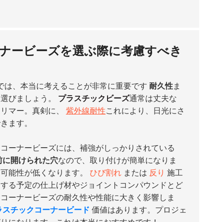
ナービーズを選ぶ際に考慮すべき
では、本当に考えることが非常に重要です
耐久性
ま
を選びましょう。
プラスチックビーズ
通常は丈夫な
ポリマー。真剣に、
紫外線耐性
これにより、日光にさ
できます。
。コーナービーズには、補強がしっかりされている
前に開けられた穴
なので、取り付けが簡単になりま
る可能性が低くなります。
ひび割れ
または
反り
施工
用する予定の仕上げ材やジョイントコンパウンドとど
、コーナービーズの耐久性や性能に大きく影響しま
ラスチックコーナービード
価値はあります。プロジェ