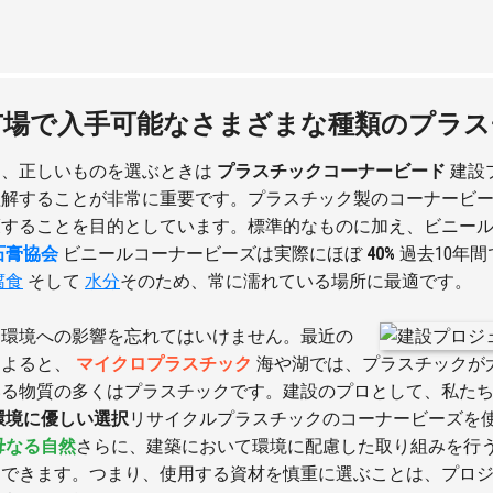
市場で入手可能なさまざまな種類のプラス
ら、正しいものを選ぶときは
プラスチックコーナービード
建設
理解することが非常に重要です。プラスチック製のコーナービ
護することを目的としています。標準的なものに加え、ビニー
石膏協会
ビニールコーナービーズは実際にほぼ
40%
過去10年
腐食
そして
水分
そのため、常に濡れている場所に最適です。
、環境への影響を忘れてはいけません。最近の
によると、
マイクロプラスチック
海や湖では、プラスチックが
いる物質の多くはプラスチックです。建設のプロとして、私た
環境に優しい選択
リサイクルプラスチックのコーナービーズを
母なる自然
さらに、建築において環境に配慮した取り組みを行
約できます。つまり、使用する資材を慎重に選ぶことは、プロ