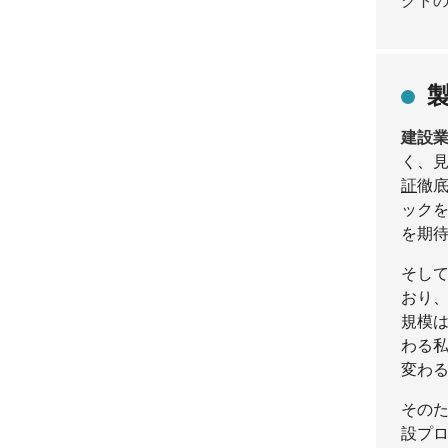
クト
建設
く、
証
徹
ック
を期
そし
おり
規模は
わる
変わ
その
設プ