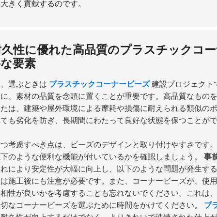
に大きく貢献するのです。
耐久性に優れた高品質のプラスチックコー
要な要素
ら、選ぶときは
プラスチックコーナービーズ
建設プロジェクト
一に、素材の品質を念頭に置くことが重要です。高品質なもの
たは、建築や屋外環境による摩耗や損傷に耐えられる類似の
れても劣化を防ぎ、長期間にわたって良好な状態を保つことが
一つ考慮すべき点は、ビーズのデザインと取り付けやすさです
以下のような便利な機能が付いているかを確認しましょう。
事
これにより安定性が大幅に向上し、以下のような問題が発生す
たは施工後にも注意が必要です。また、コーナービーズが、使
け相性が良いかを考慮することも忘れないでください。これは
適切なコーナービーズを選ぶために時間をかけてください。
プ