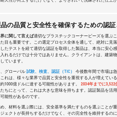
の耐久性が向上するだけでなく、よりきれいで洗練された仕上
製品の品質と安全性を確保するための認証
業界に関して言えば
適切なプラスチックコーナービーズを選ぶ
見た目も重要です。この選定プロセス全体を通して、絶対に見落
底したテストを経て適切な認証を取得した製品は、本当に安心
を入れるだけでは十分ではありません。クライアントは、建築
待しています。
て、グローバル
試験、検査、認証（TIC）
今後数年間で市場は急
、これは、様々な業界で品質と安全性を重視する人が増えてい
約1000億ドルに達する可能性があります。
2034年までに3,52
私たちにとって、これは大きな意味を持ちます。認証製品を活
る可能性があるのです。
ため、材料を選ぶ際には、安全基準を満たすものを選ぶことが
ロジェクトが長持ちするだけでなく、その完全性を維持するの