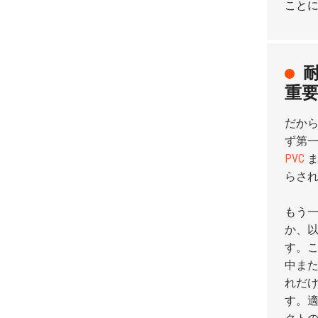
こと
重
だか
ず第
PVC
ま
らさ
もう
か、
す。
中ま
れだ
す。