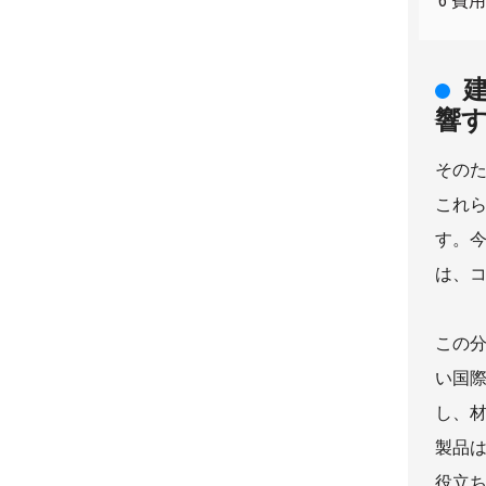
6 
響
その
これ
す。
は、
この
い国
し、
製品
役立