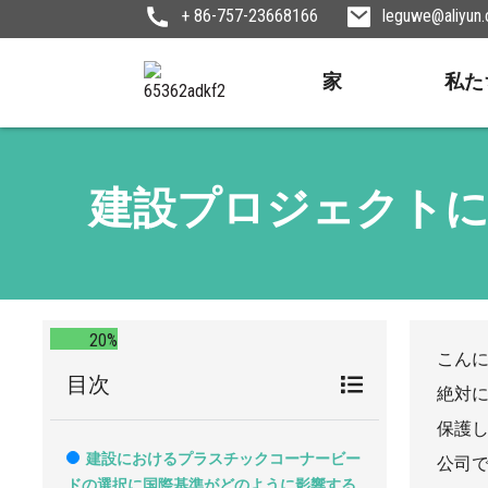
+ 86-757-23668166
leguwe@aliyun
家
私た
建設プロジェクト
20%
こん
目次
絶対
保護し
建設におけるプラスチックコーナービー
公司で
ドの選択に国際基準がどのように影響する