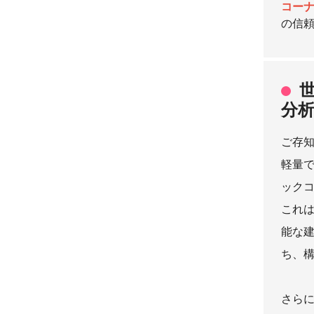
コー
の信
分
ご存
軽量で
ックコ
これは
能な
ち、
さら