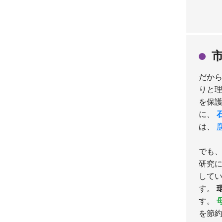
だか
りと
を保
に、
は、
でも
研究
して
す。
す。
を節