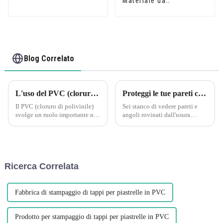
Materiale da
in schiuma di PVC di
costruzione
plastica
Rivestimento in
piastrelle in PVC
Blog Correlato
L'uso del PVC (cloruro di polivinile) in varie applicazioni ha avuto un impatto significativo sul settore edile
Proteggi le tue pareti con i paraspigoli in plastica PVC a forma di L di Leguwe
Il PVC (cloruro di polivinile)
Sei stanco di vedere pareti e
svolge un ruolo importante nel
angoli rovinati dall'usura
settore edile, comprendendo
quotidiana? Non cercare oltre
principalmente i seguenti
perché Leguwe ha la soluzione
aspetti: Materiali da
perfetta per te. I nostri
costruzione: il PVC è
paraspigoli in plastica PVC a
ampiamente utilizzato nella
forma di L sono progettati per...
Ricerca Correlata
produzione di infissi, p...
Fabbrica di stampaggio di tappi per piastrelle in PVC
Prodotto per stampaggio di tappi per piastrelle in PVC