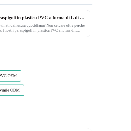
Proteggi le tue pareti con i paraspigoli in plastica PVC a forma di L di Leguwe
ovinati dall'usura quotidiana? Non cercare oltre perché
. I nostri paraspigoli in plastica PVC a forma di L
in PVC OEM
 vinile ODM