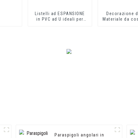
Listelli ad ESPANSIONE
Decorazione d'
in PVC ad U ideali per
Materiale da co
lastre in fibrocemento o
Rivestiment
cartongesso
piastrelle i
Paraspigoli angolari in