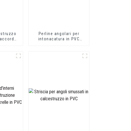
estruzzo
Perline angolari per
raccordo
intonacatura in PVC
 PVC di
flessibile
a