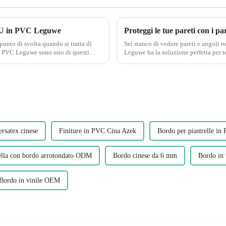
e a U in PVC Leguwe
punto di svolta quando si tratta di
Sei stanco di vedere pareti e angoli r
U in PVC Leguwe sono uno di questi
Leguwe ha la soluzione perfetta per te
sono progettati per...
ersatex cinese
Finiture in PVC Cina Azek
Bordo per piastrelle 
rella con bordo arrotondato ODM
Bordo cinese da 6 mm
Bordo in
Bordo in vinile OEM