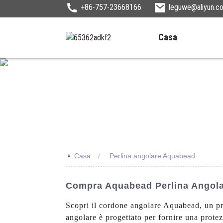
+86-757-23668166
leguwe@aliyun.c
Casa
>>
Casa
Perlina angolare Aquabead
Compra Aquabead Perlina Angolare
Scopri il cordone angolare Aquabead, un pr
angolare è progettato per fornire una protez