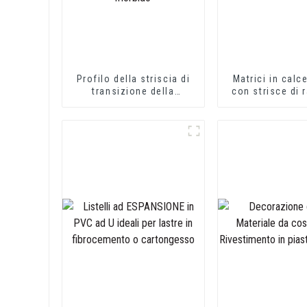
Profilo della striscia di
Matrici in calc
transizione della
con strisce di 
copertura della
in schiuma di
pavimentazione in PVC
plastic
Profili decorativi di
transizione in vinile
morbido