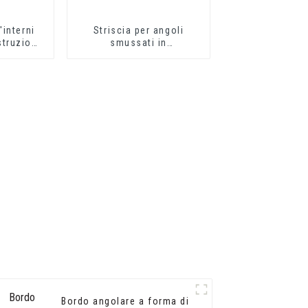
interni
Striscia per angoli
struzione
smussati in
o in
calcestruzzo in PVC
n PVC
Bordo angolare a forma di