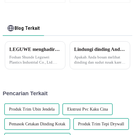
vinil lembut
Blog Terkait
LEGUWE menghadirkan solusi plastik inovatif di ARCHIDEX
Lindungi dinding Anda dengan pelindung sudut plastik PVC berbentuk Leguwe L
Foshan Shunde Leguwei
Apakah Anda bosan melihat
Plastics Industrial Co., Ltd.
dinding dan sudut rusak karena
akan menghadirkan solusi
pemakaian sehari-hari? Tidak
plastik mutakhir di
perlu mencari lagi karena
ARCHIDEX (Pameran
Leguwe memiliki solusi yang
Arsitektur, Desain Interior, dan
tepat untuk Anda. Pelindung
Konstruksi Malaysia) yang
sudut plastik PVC berbentuk L
Pencarian Terkait
akan datang...
kami dirancang untuk...
Produk Trim Ubin Jendela
Ekstrusi Pvc Kaku Cina
Pemasok Cetakan Dinding Kotak
Produk Trim Tepi Drywall