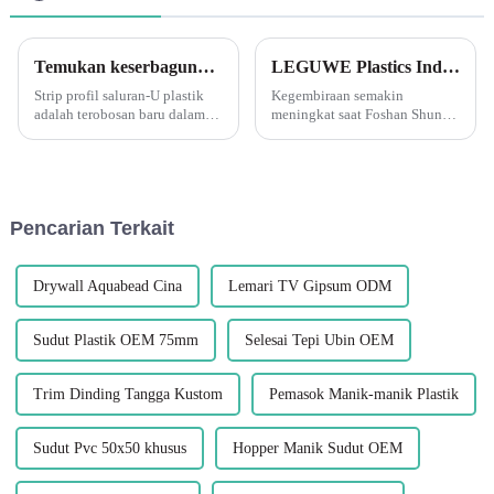
Temukan keserbagunaan profil saluran U PVC Leguwe
LEGUWE Plastics Industrial Co., Ltd Bersiap untuk Pameran ARCHIDEX di Malaysia
Strip profil saluran-U plastik
Kegembiraan semakin
adalah terobosan baru dalam
meningkat saat Foshan Shunde
hal bahan serbaguna dan tahan
LEGUWE Plastics Industrial
lama. Strip Profil Saluran U
Co., Ltd, yang dikenal sebagai
PVC Leguwe adalah salah satu
LEGUWE, bersiap untuk
produk yang membuat ...
memamerkan produk-produk
inovatifnya di ARCHIDEX
Pencarian Terkait
(MALAYSIA
ARCHITECTURE, I...
Drywall Aquabead Cina
Lemari TV Gipsum ODM
Sudut Plastik OEM 75mm
Selesai Tepi Ubin OEM
Trim Dinding Tangga Kustom
Pemasok Manik-manik Plastik
Sudut Pvc 50x50 khusus
Hopper Manik Sudut OEM