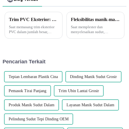
Trim PVC Eksterior: Menyatu dalam Jangka PanjangSelalu merupakan ide bagus untuk mengeringkan potongan Anda untuk melihat apakah sudah pas sebelum Anda mengoleskan lem atau pengencang.
Fleksibilitas manik-manik sudut plester PVC fleksibel
Saat memasang trim eksterior
Saat memplester dan
PVC dalam jumlah besar,
menyelesaikan sudut,
penting untuk meluangkan
penggunaan strip sudut sangat
waktu untuk memastikan
penting untuk mendapatkan
kesesuaiannya sebelum
tepi yang bersih dan lurus serta
menggunakan lem atau
melindungi sudut yang halus
pengencang apa pun.
dari kerusakan. Salah satu yang
Pencarian Terkait
Memasang suku cadang secara
paling serbaguna dan efektif...
kering terlebih dahulu akan
menghemat ...
Tepian Lembaran Plastik Cina
Dinding Manik Sudut Grosir
Pemasok Tirai Panjang
Trim Ubin Lantai Grosir
Produk Manik Sudut Dalam
Layanan Manik Sudut Dalam
Pelindung Sudut Tepi Dinding OEM