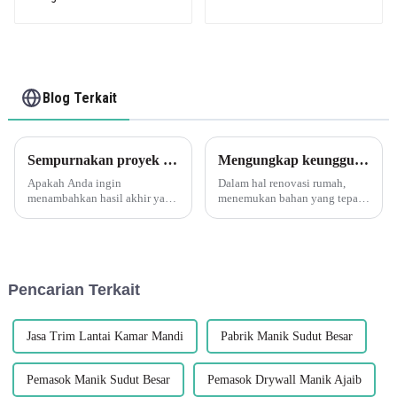
Edging Trim
Blog Terkait
Sempurnakan proyek ubin Anda dengan tepi ubin PVC Leguwe
Mengungkap keunggulan dekorasi tepi sudut berbentuk L PVC serat kayu fleksibel Leguwe
Apakah Anda ingin
Dalam hal renovasi rumah,
menambahkan hasil akhir yang
menemukan bahan yang tepat
profesional dan halus pada
untuk meningkatkan
proyek ubin Anda? Coba lihat
keindahan dan fungsionalitas
pita tepi ubin PVC Leguwe.
ruangan Anda sangatlah
Dekorasi serbaguna dan tahan
penting. Salah satu bahan yang
lama ini...
menjadi populer akhir-akhir
Pencarian Terkait
ini...
Jasa Trim Lantai Kamar Mandi
Pabrik Manik Sudut Besar
Pemasok Manik Sudut Besar
Pemasok Drywall Manik Ajaib