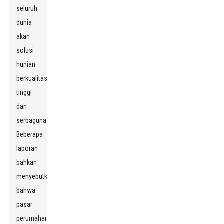
seluruh
dunia
akan
solusi
hunian
berkualitas
tinggi
dan
serbaguna.
Beberapa
laporan
bahkan
menyebutkan
bahwa
pasar
perumahan