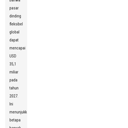
bahwa
pasar
dinding
fleksibel
global
dapat
mencapai
USD
35,1
miliar
pada
tahun
2027.
Ini
menunjukkan
betapa