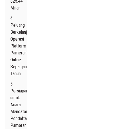
$25,44
Miliar
4
Peluang
Berkelanjutan:
Operasi
Platform
Pameran
Online
Sepanjang
Tahun
5
Persiapan
untuk
Acara
Mendatang:
Pendaftaran
Pameran