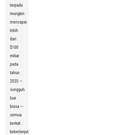
terpadu
mungkin
mencapai
lebih
dari
$100
miliar
pada
tahun
2025 —
sungguh
luar
biasa —
semua
berkat
keberlanjutan