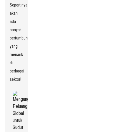
Sepertinya
akan
ada
banyak
pertumbuhan
yang
menarik
di
berbagai
sektor!