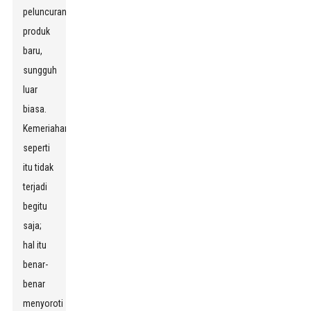
peluncuran
produk
baru,
sungguh
luar
biasa.
Kemeriahan
seperti
itu tidak
terjadi
begitu
saja;
hal itu
benar-
benar
menyoroti