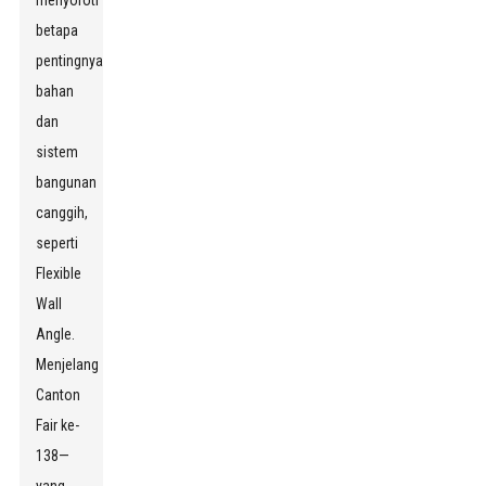
menyoroti
betapa
pentingnya
bahan
dan
sistem
bangunan
canggih,
seperti
Flexible
Wall
Angle.
Menjelang
Canton
Fair ke-
138—