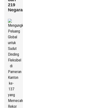
219
Negara