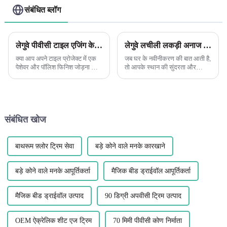
संबंधित ब्लॉग
लेगुवे पीवीसी टाइल एजिंग के साथ अपनी टाइल परियोजनाओं को बढ़ाएं
लेगुवे लचीली लकड़ी अनाज पीवीसी एल-आकार के कोने किनारे सजावट के फायदे का खुलासा
क्या आप अपने टाइल प्रोजेक्ट में एक
जब घर के नवीनीकरण की बात आती है,
पेशेवर और पॉलिश फिनिश जोड़ना चाह
तो आपके स्थान की सुंदरता और
रहे हैं? लेगुवे पीवीसी टाइल एज बैंडिंग के
कार्यक्षमता को बढ़ाने के लिए सही
अलावा और कुछ न देखें। यह बहुमुखी
सामग्री ढूंढना महत्वपूर्ण है। एक
और टिकाऊ सजावट...
सामग्री जो हाल के वर्षों में लोकप्रिय हो
गई है...
संबंधित खोज
बाथरूम फ़्लोर ट्रिम सेवा
बड़े कोने वाले मनके कारखाने
बड़े कोने वाले मनके आपूर्तिकर्ता
मैजिक बीड ड्राईवॉल आपूर्तिकर्ता
मैजिक बीड ड्राईवॉल उत्पाद
90 डिग्री अपवीसी ट्रिम उत्पाद
OEM ऐक्रेलिक शीट एज ट्रिम
70 मिमी पीवीसी कोण निर्माता