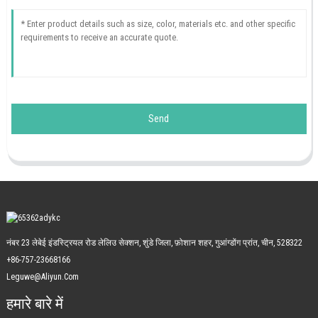
Send
नंबर 23 लेबेई इंडस्ट्रियल रोड लेलिउ सेक्शन, शुंडे जिला, फ़ोशान शहर, गुआंग्डोंग प्रांत, चीन, 528322
+86-757-23668166
Leguwe@aliyun.com
हमारे बारे में