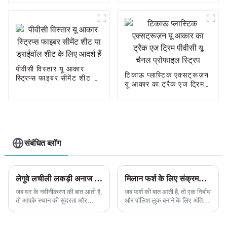
सजावटी प्रोफ़ाइल
पीवीसी विस्तार यू आकार
टिकाऊ प्लास्टिक एक्सट्रूज़न
स्ट्रिप्स फाइबर सीमेंट शीट या
यू आकार का ट्रैक एज ट्रिम
ड्राईवॉल शीट के लिए आदर्श
पीवीसी यू चैनल प्रोफाइल
हैं
स्ट्रिप
संबंधित ब्लॉग
लेगुवे लचीली लकड़ी अनाज पीवीसी एल-आकार के कोने किनारे सजावट के फायदे का खुलासा
मिलान फर्श के लिए संक्रमण प्रोफाइल के महत्व को समझना
जब घर के नवीनीकरण की बात आती है,
जब फर्श की बात आती है, तो एक निर्बाध
तो आपके स्थान की सुंदरता और
और पॉलिश लुक बनाने के लिए अंतिम
कार्यक्षमता को बढ़ाने के लिए सही
स्पर्श महत्वपूर्ण होते हैं। ट्रांज़िशन
सामग्री ढूंढना महत्वपूर्ण है। एक
प्रोफ़ाइल इसे प्राप्त करने में महत्वपूर्ण
सामग्री जो हाल के वर्षों में लोकप्रिय हो
भूमिका निभाती है, एक सहज और सुंदर