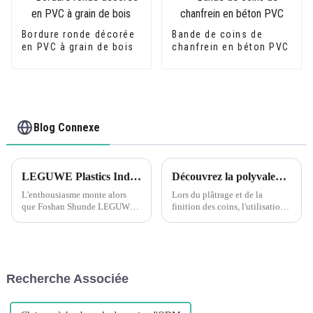
Bordure ronde décorée
Bande de coins de
en PVC à grain de bois
chanfrein en béton PVC
Blog Connexe
LEGUWE Plastics Industrial Co., Ltd se prépare pour le salon ARCHIDEX en Malaisie
Découvrez la polyvalence des cornières de plâtrage en PVC flexible Leguwe
L'enthousiasme monte alors
Lors du plâtrage et de la
que Foshan Shunde LEGUWE
finition des coins, l'utilisation
Plastics Industrial Co., Ltd,
de cornières est essentielle pour
connue simplement sous le
un résultat professionnel et
nom de LEGUWE, se prépare à
durable. Parmi les différents
présenter ses produits
types de cornières disponibles
innovants au prochain
sur le marché, L...
Recherche Associée
ARCHIDEX (MALAYSIA
ARCHITECTURE, I...