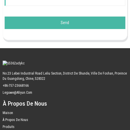
Send
No.23 Lebei Industrial Road Leliu Section, District De Shunde, Ville De Foshan, Province
Du Guangdong, Chine, 528322
+86-757-23668166
Leguwe@aliyun.com
À Propos De Nous
Maison
À Propos De Nous
Produits