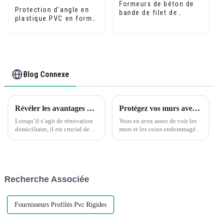
Formeurs de béton de
Protection d'angle en
bande de filet de
plastique PVC en forme
mousse de PVC en
de L pour la protection
plastique
des murs
Blog Connexe
Révéler les avantages de la décoration de bord d'angle en forme de L en PVC flexible à grain de bois Leguwe
Protégez vos murs avec les cornières en plastique PVC en forme de L Leguwe
Lorsqu’il s’agit de rénovation
Vous en avez assez de voir les
domiciliaire, il est crucial de
murs et les coins endommagés
trouver les bons matériaux pour
par l'usure quotidienne ? Ne
rehausser la beauté et la
cherchez pas plus loin car
fonctionnalité de votre espace.
Leguwe a la solution parfaite
Un matériau devenu populaire
pour vous. Nos protections
ces dernières années...
d'angle en plastique PVC en
Recherche Associée
forme de L sont conçues pour...
Fournisseurs Profilés Pvc Rigides