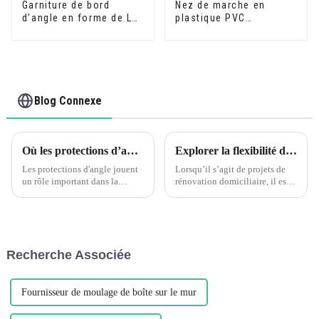
Garniture de bord
Nez de marche en
d'angle en forme de L
plastique PVC
en PVC à grain de bois
écologique et flexible
flexible
pour protecteur de
marche
Blog Connexe
Où les protections d’angle sont-elles nécessaires ? Découvrez les cornières en plastique PVC en forme de L Leguwe
Explorer la flexibilité de la garniture de coin en forme de L en PVC à grain de bois flexible Leguwe
Les protections d'angle jouent
Lorsqu’il s’agit de projets de
un rôle important dans la
rénovation domiciliaire, il est
protection des coins des murs,
essentiel de trouver les bons
des meubles et d'autres surfaces
matériaux offrant à la fois
contre les dommages. Que ce
durabilité et flexibilité. L'un de
soit dans un milieu résidentiel,
ces matériaux qui a gagné en
commercial ou industriel,...
popularité ces dernières années
Recherche Associée
est le PVC...
Fournisseur de moulage de boîte sur le mur