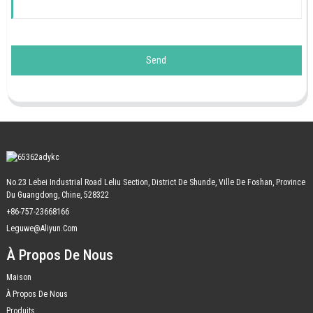
Send
No.23 Lebei Industrial Road Leliu Section, District De Shunde, Ville De Foshan, Province
Du Guangdong, Chine, 528322
+86-757-23668166
Leguwe@aliyun.com
À Propos De Nous
Maison
À Propos De Nous
Produits