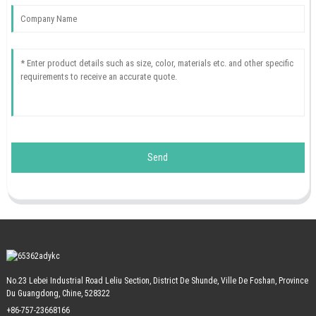
Send
No.23 Lebei Industrial Road Leliu Section, District De Shunde, Ville De Foshan, Province
Du Guangdong, Chine, 528322
+86-757-23668166