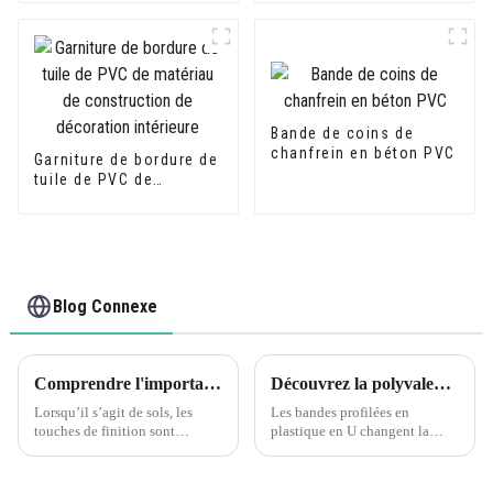
de bord de voie en
marche
forme de U d'extrusion
de PVC
Bande de coins de
chanfrein en béton PVC
Garniture de bordure de
tuile de PVC de
matériau de
construction de
décoration intérieure
Blog Connexe
Comprendre l'importance des profils de transition pour les sols assortis
Découvrez la polyvalence des profilés en U en PVC Leguwe
Lorsqu’il s’agit de sols, les
Les bandes profilées en
touches de finition sont
plastique en U changent la
cruciales pour créer un aspect
donne en matière de matériaux
homogène et poli. Les profils
polyvalents et durables. Les
de transition jouent un rôle
bandes profilées en U en PVC