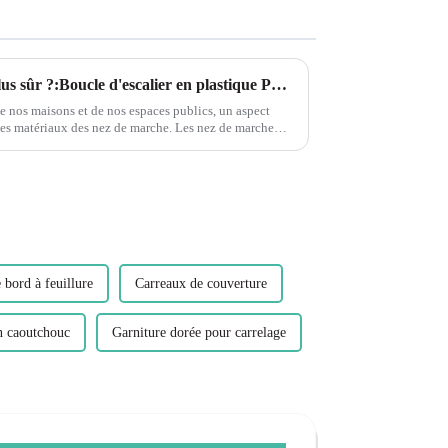
Quel est le nez de marche le plus sûr ?:Boucle d'escalier en plastique PVC flexible et écologique Leguwe
 de nos maisons et de nos espaces publics, un aspect
iaux des nez de marche. Les nez de marche
 bord à feuillure
Carreaux de couverture
n caoutchouc
Garniture dorée pour carrelage