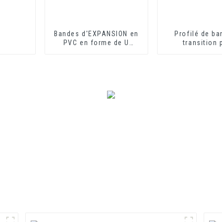
Bandes d'EXPANSION en
Profilé de ba
PVC en forme de U
transition 
idéales pour les plaques
revêtement de
de fibrociment ou les
PVC, profilés d
plaques de plâtre
de transition e
souple