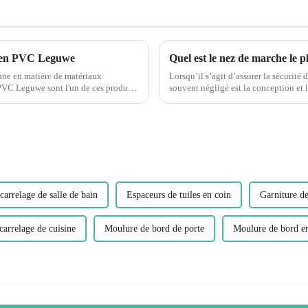
 U en PVC Leguwe
nne en matière de matériaux
Lorsqu’il s’agit d’assurer la sécurité
 PVC Leguwe sont l'un de ces produits
souvent négligé est la conception et les matér
jouent un rôle essentiel dans...
carrelage de salle de bain
Espaceurs de tuiles en coin
Garniture de
carrelage de cuisine
Moulure de bord de porte
Moulure de bord e