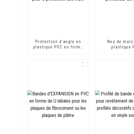
Protection d'angle en
Nez de marc
plastique PVC en forme
plastique
de L pour la protection
écologique et 
des murs
pour protect
march