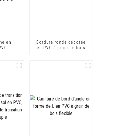
he en
Bordure ronde décorée
 PVC
en PVC à grain de bois
flexible
eur de
e