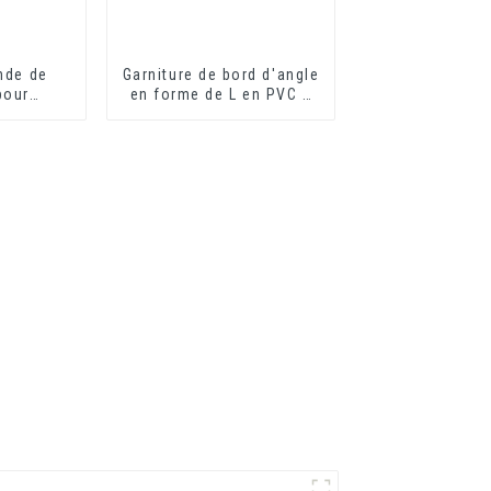
nde de
Garniture de bord d'angle
pour
en forme de L en PVC à
 sol en
grain de bois flexible
écoratifs
n vinyle