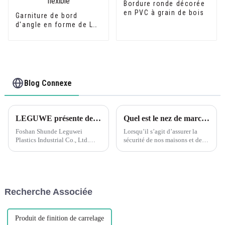
Bordure ronde décorée
en PVC à grain de bois
Garniture de bord
d'angle en forme de L
en PVC à grain de bois
flexible
Blog Connexe
LEGUWE présente des solutions plastiques innovantes à ARCHIDEX
Quel est le nez de marche le plus sûr ?:Boucle d'escalier en plastique PVC flexible et écologique Leguwe
Foshan Shunde Leguwei
Lorsqu’il s’agit d’assurer la
Plastics Industrial Co., Ltd.
sécurité de nos maisons et de
présentera des solutions
nos espaces publics, un aspect
plastiques de pointe au
souvent négligé est la
prochain ARCHIDEX (Salon
conception et les matériaux des
malaisien d'architecture, de
nez de marche. Les nez de
design d'intérieur et de
marche jouent un rôle essentiel
Recherche Associée
construction...
dans...
Produit de finition de carrelage