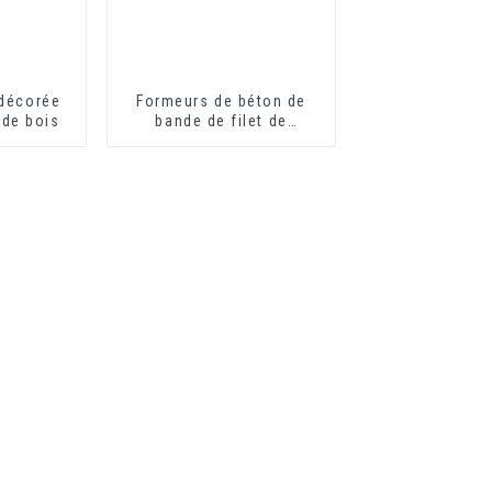
 décorée
Formeurs de béton de
 de bois
bande de filet de
mousse de PVC en
plastique