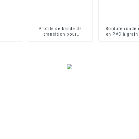
Profilé de bande de
Bordure ronde
transition pour
en PVC à grain
revêtement de sol en
PVC, profilés décoratifs
de transition en vinyle
souple