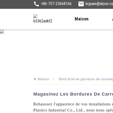
+86-757-23668166
leguwe@aliyun.c
Maison
>>
Maison
Bord droit de garniture de carrela
Magasinez Les Bordures De Carrel
Rehaussez l'apparence de vos installation
Plastics Industrial Co., Ltd., nous nous spé