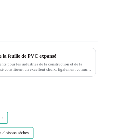
 la feuille de PVC expansé
nts pour les industries de la construction et de la
tituent un excellent choix. Également connu
usse plastique PVC,...
ur
r cloisons sèches