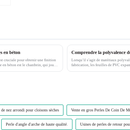
es en béton
Comprendre la polyvalence de
st cruciale pour obtenir une finition
Lorsqu’il s’agit de matériaux polyvale
fabrication, les feuilles de PVC expansé cons
sous le nom de bandes de filets de mo
 de nez arrondi pour cloisons sèches
Vente en gros Perles De Coin De M
Perle d'angle d'arche de haute qualité.
Usines de perles de retour pou