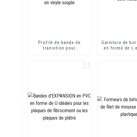
Profilé de bande de
Garniture de bor
transition pour
en forme de L 
revêtement de sol en
grain de bois 
PVC, profilés décoratifs
de transition en vinyle
souple