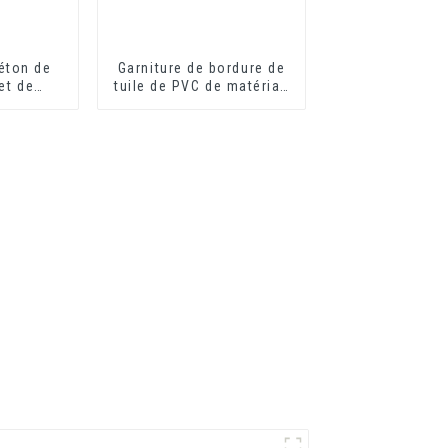
éton de
Garniture de bordure de
et de
tuile de PVC de matériau
VC en
de construction de
e
décoration intérieure