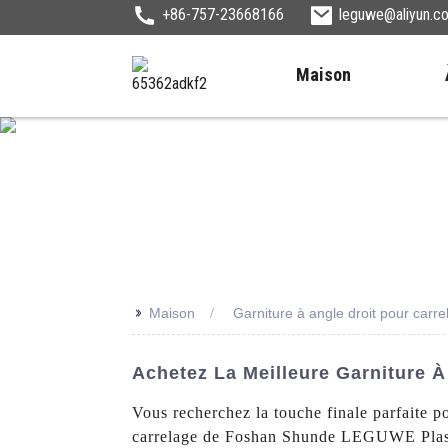
+86-757-23668166
leguwe@aliyun.c
Maison
>>
Maison
Garniture à angle droit pour carre
Achetez La Meilleure Garniture À
Vous recherchez la touche finale parfaite po
carrelage de Foshan Shunde LEGUWE Plastics