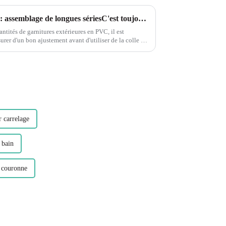
Garniture extérieure en PVC : assemblage de longues sériesC'est toujours une bonne idée d'ajuster vos pièces à sec pour voir si vous avez un bon ajustement avant d'appliquer de la colle ou des attaches.
antités de garnitures extérieures en PVC, il est
urer d'un bon ajustement avant d'utiliser de la colle ou
 des pièces à sec vous permet d'économiser...
r carrelage
 bain
e couronne