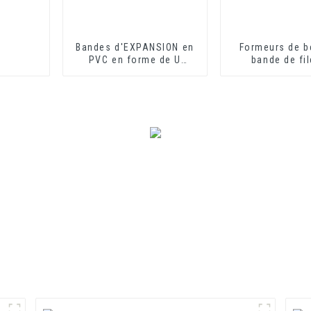
Bandes d'EXPANSION en
Formeurs de b
PVC en forme de U
bande de fil
idéales pour les plaques
mousse de P
de fibrociment ou les
plastiqu
plaques de plâtre