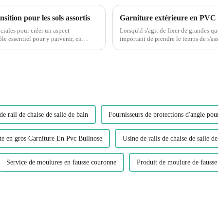
ition pour les sols assortis
uciales pour créer un aspect
Lorsqu'il s'agit de fixer de grandes qu
le essentiel pour y parvenir, en
important de prendre le temps de s'ass
des attaches. L'installation préalable
de rail de chaise de salle de bain
Fournisseurs de protections d'angle pou
te en gros Garniture En Pvc Bullnose
Usine de rails de chaise de salle de
Service de moulures en fausse couronne
Produit de moulure de fauss