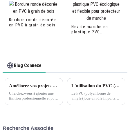
Bordure ronde décorée
en PVC à grain de bois
Nez de marche en
plastique PVC
écologique et flexible
pour protecteur de
marche
Blog Connexe
Améliorez vos projets de carrelage avec les bordures de carrelage en PVC Leguwe
L'utilisation du PVC (polychlorure de vinyle) dans diverses applications a eu un impact significatif sur l'industrie de la construction.
Cherchez-vous à ajouter une
Le PVC (polychlorure de
finition professionnelle et polie
vinyle) joue un rôle important
à votre projet de carrelage ? Ne
dans l'industrie de la
cherchez pas plus loin que les
construction, notamment dans
bandes de chant pour carrelage
les aspects suivants : Matériaux
en PVC Leguwe. Cette
de construction : Le PVC est
décoration polyvalente et
largement utilisé dans la
Recherche Associée
durable...
fabrication de cadres de