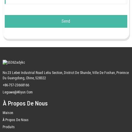
Send
No.23 Lebei Industrial Road Leliu Section, District De Shunde, Ville De Foshan, Province
Du Guangdong, Chine, 528322
+86-757-23668166
Leguwe@aliyun.com
À Propos De Nous
Maison
À Propos De Nous
Produits