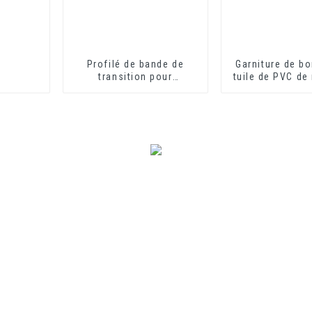
Profilé de bande de
Garniture de bo
transition pour
tuile de PVC de
revêtement de sol en
de construct
PVC, profilés décoratifs
décoration int
de transition en vinyle
souple