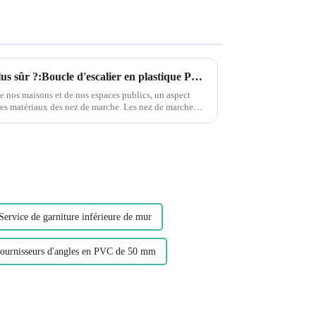
Quel est le nez de marche le plus sûr ?:Boucle d'escalier en plastique PVC flexible et écologique Leguwe
 de nos maisons et de nos espaces publics, un aspect
iaux des nez de marche. Les nez de marche
Service de garniture inférieure de mur
ournisseurs d'angles en PVC de 50 mm