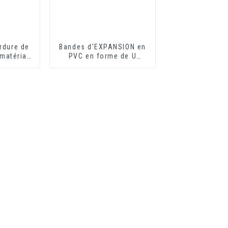
rdure de
Bandes d'EXPANSION en
 matériau
PVC en forme de U
ion de
idéales pour les plaques
érieure
de fibrociment ou les
plaques de plâtre