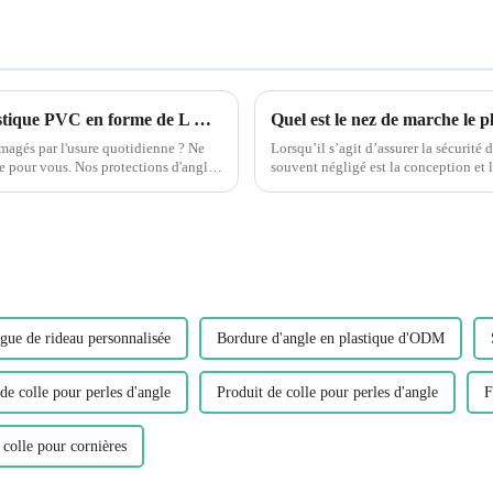
Protégez vos murs avec les cornières en plastique PVC en forme de L Leguwe
mmagés par l'usure quotidienne ? Ne
Lorsqu’il s’agit d’assurer la sécurité
te pour vous. Nos protections d'angle
souvent négligé est la conception et les matér
jouent un rôle essentiel dans...
gue de rideau personnalisée
Bordure d'angle en plastique d'ODM
de colle pour perles d'angle
Produit de colle pour perles d'angle
F
 colle pour cornières