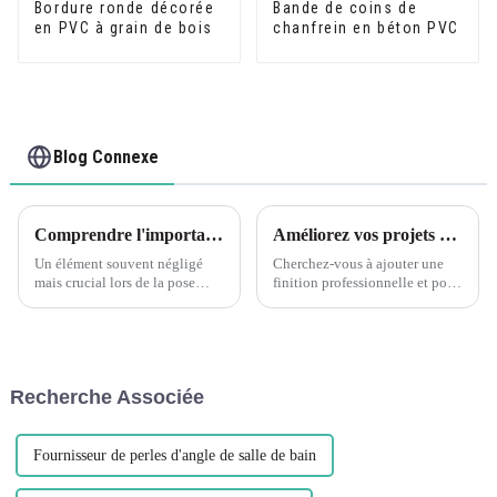
Bordure ronde décorée
Bande de coins de
en PVC à grain de bois
chanfrein en béton PVC
Blog Connexe
Comprendre l'importance des profils de bandes de transition pour revêtements de sol en PVC Leguwe
Améliorez vos projets de carrelage avec les bordures de carrelage en PVC Leguwe
Un élément souvent négligé
Cherchez-vous à ajouter une
mais crucial lors de la pose
finition professionnelle et polie
d’un revêtement de sol est le
à votre projet de carrelage ? Ne
profilé de transition. Ce
cherchez pas plus loin que les
composant petit mais puissant
bandes de chant pour carrelage
joue un rôle important en
en PVC Leguwe. Cette
garantissant un fonctionnement
décoration polyvalente et
Recherche Associée
transparent et p...
durable...
Fournisseur de perles d'angle de salle de bain