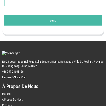
Send
No.23 Lebei Industrial Road Leliu Section, District De Shunde, Ville De Foshan, Province
Du Guangdong, Chine, 528322
+86-757-23668166
Leguwe@aliyun.com
À Propos De Nous
Maison
À Propos De Nous
Produits